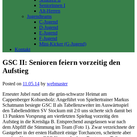
Seniorinnen I
Alt-Herren
Jugendteams
C-Jugend
D-Jugend
E-Jugend
F-Jugend
Mini-Kicker (G-Jugend)
Kontakt
GSC II: Senioren feiern vorzeitig den
Aufstieg
Posted on
11.05.14
by
webmaster
Erneuter Jubel rund um die grün-schwarze Heimat am
Cappenberger Kohuesholz: Angeführt von Spieltertrainer Markus
Schatmann besiegte GSC II als Tabellenzweiter im Auswärtsspiel
den Tabellendritten SV Stockum mit 2:0 uns sicherte sich damit bei
13 Punkten Vorsprung am viertletzten Spieltag vorzeitig den
Aufstieg in die Kreisliga B. Entsprechend ausgelassen war nach
dem Abpfiff die Stimmung im Team (Foto 1). Zwar verzeichnete der
Gastgeber in der ersten Halbzeit einige Torchancen, scheiterte aber