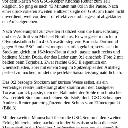
vor dem Kasten von GSC-Keeper Andreas Reuter zum Teil
kläglich. So ging es nach 45 Minuten mit 0:0 in die Pause. Nach
einer druckvolleren zweiten Halbzeit siegte der GSC am Ende nicht
unverdient, weil vor dem Tor effektiver und insgesamt abgeklärter –
ein Aufsteiger eben.
Nach Wiederanpfiff zur zweiten Halbzeit kam die Einwechslung
und der Auftritt von Michael Nordhaus: Er war gestern noch im
Olympiastadion beim 4:0-Auswärtssieg von Borussia Dortmund
gegen Herta BSC und erst morgens zurückgekehrt, setzte sich in
Stockum gleich im 16-Meter-Raum durch, passte nach rechts und
bediente Martin Duda, der das Leder zum 0:1 einschob (Foto 2 mit
beiden beim Torjubel). Zwar reichte GSC II eigentlich ein
Unentschieden, aber mit einem Sieg im Spitzenspiel den Aufstieg
perfekt zu machen, rundet die perfekte Saisonleistung natürlich ab.
Das 0:2 besorgte Stockum auf kuriose Weise selbst, als ein
Verteidiger relativ umbedrängt aber stramm auf den Gastgeber-
Torwart zurück passte, dem der Ball unter der Sohle durchrutschte.
Zwar erhielt Stockum noch einen Strafstoß, doch GSC-Schnapper
Andreas Reuter parierte glänzend den Schuss vom Elfmeterpunkt
(Bild 3).
Mit der zweiten Mannschaft feiern die GSC-Senioren den zweiten
Erfolg hintereinander, nachdem in der Vorsaison schon die erste
Mannschaft in die Kreisliga A aufgestiegen war, wo sie ebenfalls