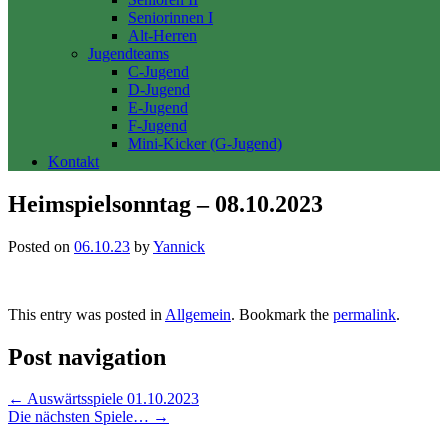
Seniorinnen I
Alt-Herren
Jugendteams
C-Jugend
D-Jugend
E-Jugend
F-Jugend
Mini-Kicker (G-Jugend)
Kontakt
Heimspielsonntag – 08.10.2023
Posted on
06.10.23
by
Yannick
This entry was posted in
Allgemein
. Bookmark the
permalink
.
Post navigation
←
Auswärtsspiele 01.10.2023
Die nächsten Spiele…
→