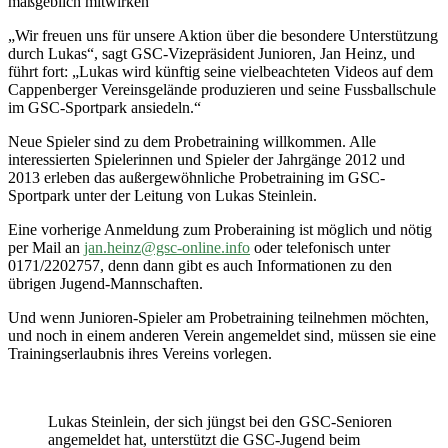
maßgeblich mitwirken
„Wir freuen uns für unsere Aktion über die besondere Unterstützung
durch Lukas“, sagt GSC-Vizepräsident Junioren, Jan Heinz, und
führt fort: „Lukas wird künftig seine vielbeachteten Videos auf dem
Cappenberger Vereinsgelände produzieren und seine Fussballschule
im GSC-Sportpark ansiedeln.“
Neue Spieler sind zu dem Probetraining willkommen. Alle
interessierten Spielerinnen und Spieler der Jahrgänge 2012 und
2013 erleben das außergewöhnliche Probetraining im GSC-
Sportpark unter der Leitung von Lukas Steinlein.
Eine vorherige Anmeldung zum Proberaining ist möglich und nötig
per Mail an
jan.heinz@gsc-online.info
oder telefonisch unter
0171/2202757, denn dann gibt es auch Informationen zu den
übrigen Jugend-Mannschaften.
Und wenn Junioren-Spieler am Probetraining teilnehmen möchten,
und noch in einem anderen Verein angemeldet sind, müssen sie eine
Trainingserlaubnis ihres Vereins vorlegen.
Lukas Steinlein, der sich jüngst bei den GSC-Senioren
angemeldet hat, unterstützt die GSC-Jugend beim