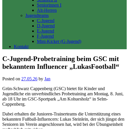
Seniorinnen I
Alt-Herren
Jugendteams
C-Jugend
D-Jugend
E-Jugend
F-Jugend
Mini-Kicker (G-Jugend)
Kontakt
C-Jugend-Probetraining beim GSC mit
bekanntem Influencer „LukasFootball“
Posted on
27.05.26
by
Jan
Grün-Schwarz Cappenberg (GSC) bietet für Kinder und
Jugendliche ein unverbindliches Probetraining am Montag, 8. Juni,
ab 18 Uhr im GSC-Sportpark „Am Kohuesholz“ in Selm-
Cappenberg.
Dabei erhalten die Junioren-Trainerteams die Unterstützung eines
bekannten Fußball-Influencers: Lukas Steinlein, der sich jüngst den
Senioren im Verein angeschlossen hat, wird bei der Übungseinheit