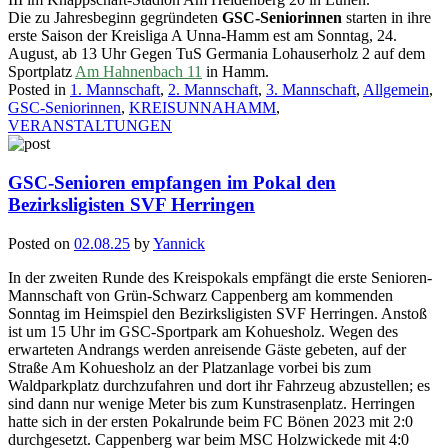
Die zu Jahresbeginn gegründeten
GSC-Seniorinnen
starten in ihre
erste Saison der Kreisliga A Unna-Hamm est am Sonntag, 24.
August, ab 13 Uhr Gegen TuS Germania Lohauserholz 2 auf dem
Sportplatz
Am Hahnenbach 11
in Hamm.
Posted in
1. Mannschaft
,
2. Mannschaft
,
3. Mannschaft
,
Allgemein
,
GSC-Seniorinnen
,
KREISUNNAHAMM
,
VERANSTALTUNGEN
GSC-Senioren empfangen im Pokal den
Bezirksligisten SVF Herringen
Posted on
02.08.25
by
Yannick
In der zweiten Runde des Kreispokals empfängt die erste Senioren-
Mannschaft von Grün-Schwarz Cappenberg am kommenden
Sonntag im Heimspiel den Bezirksligisten SVF Herringen. Anstoß
ist um 15 Uhr im GSC-Sportpark am Kohuesholz. Wegen des
erwarteten Andrangs werden anreisende Gäste gebeten, auf der
Straße Am Kohuesholz an der Platzanlage vorbei bis zum
Waldparkplatz durchzufahren und dort ihr Fahrzeug abzustellen; es
sind dann nur wenige Meter bis zum Kunstrasenplatz. Herringen
hatte sich in der ersten Pokalrunde beim FC Bönen 2023 mit 2:0
durchgesetzt. Cappenberg war beim MSC Holzwickede mit 4:0