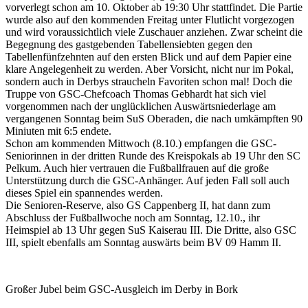
vorverlegt schon am 10. Oktober ab 19:30 Uhr stattfindet. Die Partie
wurde also auf den kommenden Freitag unter Flutlicht vorgezogen
und wird voraussichtlich viele Zuschauer anziehen. Zwar scheint die
Begegnung des gastgebenden Tabellensiebten gegen den
Tabellenfünfzehnten auf den ersten Blick und auf dem Papier eine
klare Angelegenheit zu werden. Aber Vorsicht, nicht nur im Pokal,
sondern auch in Derbys straucheln Favoriten schon mal! Doch die
Truppe von GSC-Chefcoach Thomas Gebhardt hat sich viel
vorgenommen nach der unglücklichen Auswärtsniederlage am
vergangenen Sonntag beim SuS Oberaden, die nach umkämpften 90
Miniuten mit 6:5 endete.
Schon am kommenden Mittwoch (8.10.) empfangen die GSC-
Seniorinnen in der dritten Runde des Kreispokals ab 19 Uhr den SC
Pelkum. Auch hier vertrauen die Fußballfrauen auf die große
Unterstützung durch die GSC-Anhänger. Auf jeden Fall soll auch
dieses Spiel ein spannendes werden.
Die Senioren-Reserve, also GS Cappenberg II, hat dann zum
Abschluss der Fußballwoche noch am Sonntag, 12.10., ihr
Heimspiel ab 13 Uhr gegen SuS Kaiserau III. Die Dritte, also GSC
III, spielt ebenfalls am Sonntag auswärts beim BV 09 Hamm II.
Großer Jubel beim GSC-Ausgleich im Derby in Bork