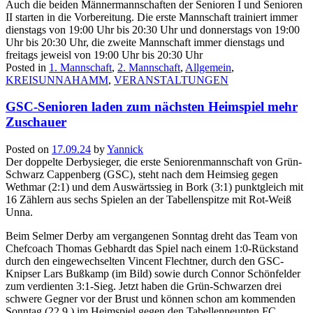
Auch die beiden Männermannschaften der Senioren I und Senioren
II starten in die Vorbereitung. Die erste Mannschaft trainiert immer
dienstags von 19:00 Uhr bis 20:30 Uhr und donnerstags von 19:00
Uhr bis 20:30 Uhr, die zweite Mannschaft immer dienstags und
freitags jeweisl von 19:00 Uhr bis 20:30 Uhr
Posted in
1. Mannschaft
,
2. Mannschaft
,
Allgemein
,
KREISUNNAHAMM
,
VERANSTALTUNGEN
GSC-Senioren laden zum nächsten Heimspiel mehr
Zuschauer
Posted on
17.09.24
by
Yannick
Der doppelte Derbysieger, die erste Seniorenmannschaft von Grün-
Schwarz Cappenberg (GSC), steht nach dem Heimsieg gegen
Wethmar (2:1) und dem Auswärtssieg in Bork (3:1) punktgleich mit
16 Zählern aus sechs Spielen an der Tabellenspitze mit Rot-Weiß
Unna.
Beim Selmer Derby am vergangenen Sonntag dreht das Team von
Chefcoach Thomas Gebhardt das Spiel nach einem 1:0-Rückstand
durch den eingewechselten Vincent Flechtner, durch den GSC-
Knipser Lars Bußkamp (im Bild) sowie durch Connor Schönfelder
zum verdienten 3:1-Sieg. Jetzt haben die Grün-Schwarzen drei
schwere Gegner vor der Brust und können schon am kommenden
Sonntag (22.9.) im Heimspiel gegen den Tabellenneunten FC