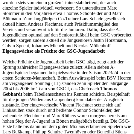
wurden stets von einem großen Trainerstab betreut, der auch
einzelne Spieler individuell verbessert. So unterstützten Marc
Stommer in den Vorjahren etwa Thomas Schönfelder und Marc
Bültmann. Zum langjährigen Co-Trainer Lars Schade gesellt sich
aktuell hinzu Andreas Flechtner, auch Präsidiumsmitglied des
Vereins und verantwortlich für die Junioren. Dafür, dass die A-
Jugendlichen optimal auf den Seniorenfußball beim GSC vorbereitet
werden, sorgen zudem aktuell die Jungsenioren Justin Horstmann,
Calvin Specht, Johannes Michelt und Nicolas Möllenhoff.
Eigengewächse als Früchte der GSC-Jugendarbeit
Welche Früchte die Jugendarbeit beim GSC trägt, zeigt auch der
Sprung zahlreicher Eigengewächse zuletzt: Allein sieben A-
Jugendspieler begannen beispielsweise in der Saison 2023/24 in der
ersten Senioren-Mannschaft. Beim Auswärtsspiel beim BSV Heeren
am vergangenen Sonntag (1:1) standen zehn Spieler der Jahrgänge
2004 bis 2006 im Team von GSC I, das Chefcoach
Thomas
Gebhardt
beim Tabellensechsten ins Rennen schickte. Beispielhaft
für die jungen Wilden aus Cappenberg kam dabei der Ausgleich
zustande. Der eingewechselte Vincent Flechtner setzte sich auf
Linksaußen stark durch und bediente Connor Schönfelder, der
vollendete. Flechtner und Max Rüthers waren morgens bereits am
hohen Sieg der A-Jugend in Bönen maßgeblich beteiligt. Die GSC-
Erste hatte bis dahin mit dem guten Mix aus erfahrenen Spielern wie
Lars Bußkamp, Philipp Schulze Twenhöven oder Benedikt Stiens