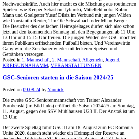
Nachwuchskräfte. Auch hier macht es die Mischung aus routinierten
Spielern wie Keeper Sebastian Tyburski, Mittelfeldmotor Robin
Mann und Goalgetter Yusuf Dilsiz im Verbund mit jungen Wilden
wie Constantin Reuter, Tim Ole Schwalbach oder Milan Berger.
Die Besucher des dreifachen Heimspieltages dürfen sich also schon
jetzt auf den kommenden Sonntag mit den Begegnungen ab 11 Uhr,
13 Uhr und 15:15 Uhr freuen. Die jungen Wilden des GSC möchten
ihrem Publikum erfrischenden Fußballl bieten. Und Vereinswirtin
Gaby wird die Zuschauer wieder mit leckeren Speisen und
Getränken versorgen.
Posted in
1. Mannschaft
,
2. Mannschaft
,
Allgemein
,
Jugend
,
KREISUNNAHAMM
,
VERANSTALTUNGEN
GSC-Senioren starten in die Saison 2024/25
Posted on
09.08.24
by
Yannick
Die zweite GSC-Seniorenmannschaft von Trainer Alexander
Porobenski (im Bild links) eröffnet die Saison 2024/25 am Sonntag,
11. August, gegen den SSV Mühlhausen U23 II. Der Anstoß ist um
13 Uhr.
Der zweite Spieltag führt GSC II am 18. August zum FC Romania
Unita 2020, danach steht wieder ein Heimspiel der Reserve an
gegen den Türkischen SC Kamen am 25. August ab 13 Uhr im