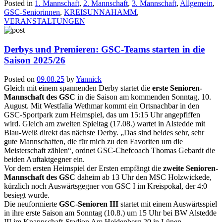
Posted in
1. Mannschaft
,
2. Mannschaft
,
3. Mannschaft
,
Allgemein
,
GSC-Seniorinnen
,
KREISUNNAHAMM
,
VERANSTALTUNGEN
Derbys und Premieren: GSC-Teams starten in die
Saison 2025/26
Posted on
09.08.25
by
Yannick
Gleich mit einem spannenden Derby startet die
erste Senioren-
Mannschaft des GSC
in die Saison am kommenden Sonntag, 10.
August. Mit Westfalia Wethmar kommt ein Ortsnachbar in den
GSC-Sportpark zum Heimspiel, das um 15:15 Uhr angepfiffen
wird. Gleich am zweiten Spieltag (17.08.) wartet in Alstedde mit
Blau-Weiß direkt das nächste Derby. „Das sind beides sehr, sehr
gute Mannschaften, die für mich zu den Favoriten um die
Meisterschaft zählen“, ordnet GSC-Chefcoach Thomas Gebardt die
beiden Auftaktgegner ein.
Vor dem ersten Heimspiel der Ersten empfängt die
zweite Senioren-
Mannschaft des GSC
daheim ab 13 Uhr den MSC Holzwickede,
kürzlich noch Auswärtsgegner von GSC I im Kreispokal, der 4:0
besiegt wurde.
Die neuformierte
GSC-Senioren III
startet mit einem Auswärtsspiel
in ihre erste Saison am Sonntag (10.8.) um 15 Uhr bei BW Alstedde
III im Knappschaft-Stadion Am Heidenberg 20 in Lünen.