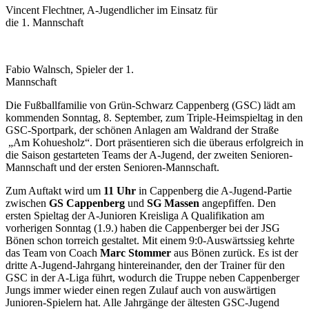
Vincent Flechtner, A-Jugendlicher im Einsatz für
die 1. Mannschaft
Fabio Walnsch, Spieler der 1.
Mannschaft
Die Fußballfamilie von Grün-Schwarz Cappenberg (GSC) lädt am
kommenden Sonntag, 8. September, zum Triple-Heimspieltag in den
GSC-Sportpark, der schönen Anlagen am Waldrand der Straße
„Am Kohuesholz“. Dort präsentieren sich die überaus erfolgreich in
die Saison gestarteten Teams der A-Jugend, der zweiten Senioren-
Mannschaft und der ersten Senioren-Mannschaft.
Zum Auftakt wird um
11 Uhr
in Cappenberg die A-Jugend-Partie
zwischen
GS Cappenberg
und
SG Massen
angepfiffen. Den
ersten Spieltag der A-Junioren Kreisliga A Qualifikation am
vorherigen Sonntag (1.9.) haben die Cappenberger bei der JSG
Bönen schon torreich gestaltet. Mit einem 9:0-Auswärtssieg kehrte
das Team von Coach
Marc Stommer
aus Bönen zurück. Es ist der
dritte A-Jugend-Jahrgang hintereinander, den der Trainer für den
GSC in der A-Liga führt, wodurch die Truppe neben Cappenberger
Jungs immer wieder einen regen Zulauf auch von auswärtigen
Junioren-Spielern hat. Alle Jahrgänge der ältesten GSC-Jugend