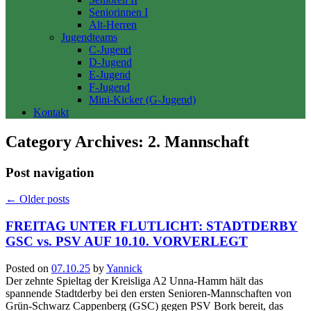
Seniorinnen I
Alt-Herren
Jugendteams
C-Jugend
D-Jugend
E-Jugend
F-Jugend
Mini-Kicker (G-Jugend)
Kontakt
Category Archives:
2. Mannschaft
Post navigation
←
Older posts
FREITAG UNTER FLUTLICHT: STADTDERBY
GSC vs. PSV AUF 10.10. VORVERLEGT
Posted on
07.10.25
by
Yannick
Der zehnte Spieltag der Kreisliga A2 Unna-Hamm hält das
spannende Stadtderby bei den ersten Senioren-Mannschaften von
Grün-Schwarz Cappenberg (GSC) gegen PSV Bork bereit, das