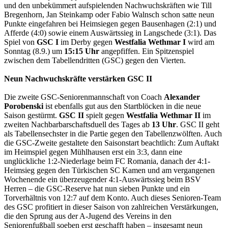
und den unbekümmert aufspielenden Nachwuchskräften wie Till
Bregenhorn, Jan Steinkamp oder Fabio Walnsch schon satte neun
Punkte eingefahren bei Heimsiegen gegen Bausenhagen (2:1) und
Afferde (4:0) sowie einem Auswärtssieg in Langschede (3:1). Das
Spiel von
GSC I
im Derby gegen
Westfalia Wethmar I
wird am
Sonntag (8.9.) um
15:15 Uhr
angepfiffen. Ein Spitzenspiel
zwischen dem Tabellendritten (GSC) gegen den Vierten.
Neun Nachwuchskräfte verstärken GSC II
Die zweite GSC-Seniorenmannschaft von Coach
Alexander
Porobenski
ist ebenfalls gut aus den Startblöcken in die neue
Saison gestürmt.
GSC II
spielt gegen
Westfalia Wethmar II
im
zweiten Nachbarbarschaftsduell des Tages ab
13 Uhr
. GSC II geht
als Tabellensechster in die Partie gegen den Tabellenzwölften. Auch
die GSC-Zweite gestaltete den Saisonstart beachtlich: Zum Auftakt
im Heimspiel gegen Mühlhausen erst ein 3:3, dann eine
unglückliche 1:2-Niederlage beim FC Romania, danach der 4:1-
Heimsieg gegen den Türkischen SC Kamen und am vergangenen
Wochenende ein überzeugender 4:1-Auswärtssieg beim BSV
Herren – die GSC-Reserve hat nun sieben Punkte und ein
Torverhältnis von 12:7 auf dem Konto. Auch dieses Senioren-Team
des GSC profitiert in dieser Saison von zahlreichen Verstärkungen,
die den Sprung aus der A-Jugend des Vereins in den
Seniorenfußball soeben erst geschafft haben – insgesamt neun