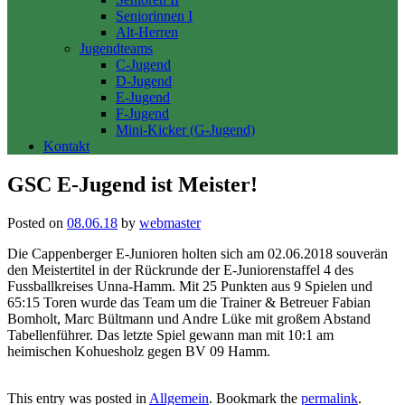
Seniorinnen I
Alt-Herren
Jugendteams
C-Jugend
D-Jugend
E-Jugend
F-Jugend
Mini-Kicker (G-Jugend)
Kontakt
GSC E-Jugend ist Meister!
Posted on
08.06.18
by
webmaster
Die Cappenberger E-Junioren holten sich am 02.06.2018 souverän
den Meistertitel in der Rückrunde der E-Juniorenstaffel 4 des
Fussballkreises Unna-Hamm. Mit 25 Punkten aus 9 Spielen und
65:15 Toren wurde das Team um die Trainer & Betreuer Fabian
Bomholt, Marc Bültmann und Andre Lüke mit großem Abstand
Tabellenführer. Das letzte Spiel gewann man mit 10:1 am
heimischen Kohuesholz gegen BV 09 Hamm.
This entry was posted in
Allgemein
. Bookmark the
permalink
.