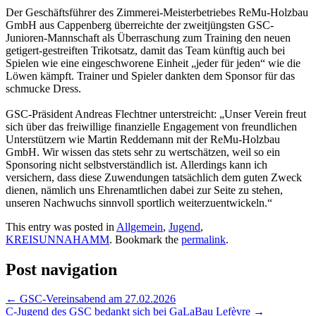
Der Geschäftsführer des Zimmerei-Meisterbetriebes ReMu-Holzbau
GmbH aus Cappenberg überreichte der zweitjüngsten GSC-
Junioren-Mannschaft als Überraschung zum Training den neuen
getigert-gestreiften Trikotsatz, damit das Team künftig auch bei
Spielen wie eine eingeschworene Einheit „jeder für jeden“ wie die
Löwen kämpft. Trainer und Spieler dankten dem Sponsor für das
schmucke Dress.
GSC-Präsident Andreas Flechtner unterstreicht: „Unser Verein freut
sich über das freiwillige finanzielle Engagement von freundlichen
Unterstützern wie Martin Reddemann mit der ReMu-Holzbau
GmbH. Wir wissen das stets sehr zu wertschätzen, weil so ein
Sponsoring nicht selbstverständlich ist. Allerdings kann ich
versichern, dass diese Zuwendungen tatsächlich dem guten Zweck
dienen, nämlich uns Ehrenamtlichen dabei zur Seite zu stehen,
unseren Nachwuchs sinnvoll sportlich weiterzuentwickeln.“
This entry was posted in
Allgemein
,
Jugend
,
KREISUNNAHAMM
. Bookmark the
permalink
.
Post navigation
←
GSC-Vereinsabend am 27.02.2026
C-Jugend des GSC bedankt sich bei GaLaBau Lefèvre
→