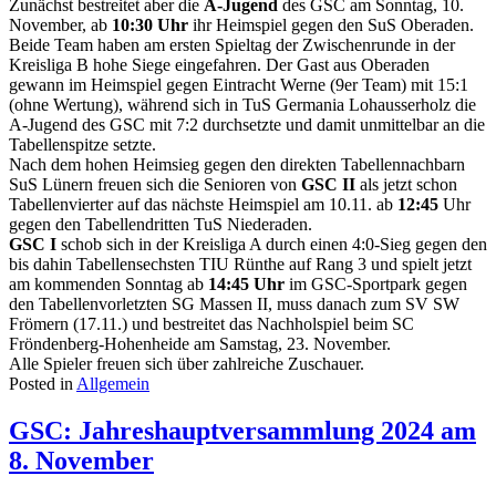
Zunächst bestreitet aber die
A-Jugend
des GSC am Sonntag, 10.
November, ab
10:30 Uhr
ihr Heimspiel gegen den SuS Oberaden.
Beide Team haben am ersten Spieltag der Zwischenrunde in der
Kreisliga B hohe Siege eingefahren. Der Gast aus Oberaden
gewann im Heimspiel gegen Eintracht Werne (9er Team) mit 15:1
(ohne Wertung), während sich in TuS Germania Lohausserholz die
A-Jugend des GSC mit 7:2 durchsetzte und damit unmittelbar an die
Tabellenspitze setzte.
Nach dem hohen Heimsieg gegen den direkten Tabellennachbarn
SuS Lünern freuen sich die Senioren von
GSC II
als jetzt schon
Tabellenvierter auf das nächste Heimspiel am 10.11. ab
12:45
Uhr
gegen den Tabellendritten TuS Niederaden.
GSC I
schob sich in der Kreisliga A durch einen 4:0-Sieg gegen den
bis dahin Tabellensechsten TIU Rünthe auf Rang 3 und spielt jetzt
am kommenden Sonntag ab
14:45 Uhr
im GSC-Sportpark gegen
den Tabellenvorletzten SG Massen II, muss danach zum SV SW
Frömern (17.11.) und bestreitet das Nachholspiel beim SC
Fröndenberg-Hohenheide am Samstag, 23. November.
Alle Spieler freuen sich über zahlreiche Zuschauer.
Posted in
Allgemein
GSC: Jahreshauptversammlung 2024 am
8. November