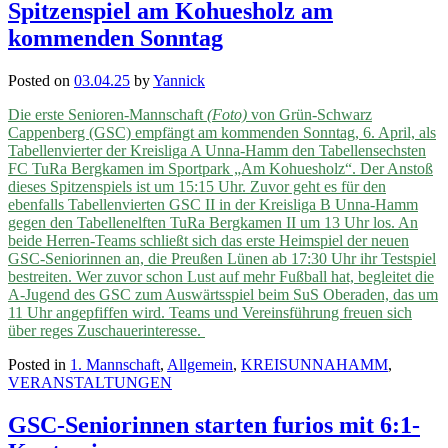
Spitzenspiel am Kohuesholz am
kommenden Sonntag
Posted on
03.04.25
by
Yannick
Die erste Senioren-Mannschaft
(Foto)
von Grün-Schwarz
Cappenberg (GSC) empfängt am kommenden Sonntag, 6. April, als
Tabellenvierter der Kreisliga A Unna-Hamm den Tabellensechsten
FC TuRa Bergkamen im Sportpark „Am Kohuesholz“. Der Anstoß
dieses Spitzenspiels ist um 15:15 Uhr. Zuvor geht es für den
ebenfalls Tabellenvierten GSC II in der Kreisliga B Unna-Hamm
gegen den Tabellenelften TuRa Bergkamen II um 13 Uhr los. An
beide Herren-Teams schließt sich das erste Heimspiel der neuen
GSC-Seniorinnen an, die Preußen Lünen ab 17:30 Uhr ihr Testspiel
bestreiten. Wer zuvor schon Lust auf mehr Fußball hat, begleitet die
A-Jugend des GSC zum Auswärtsspiel beim SuS Oberaden, das um
11 Uhr angepfiffen wird. Teams und Vereinsführung freuen sich
über reges Zuschauerinteresse.
Posted in
1. Mannschaft
,
Allgemein
,
KREISUNNAHAMM
,
VERANSTALTUNGEN
GSC-Seniorinnen starten furios mit 6:1-