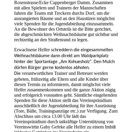
Rosenstrasse/Ecke Cappenberger Damm
.
Zusammen
mit allen Spielern und Trainern der Mannschaften
fahren die Teams mit Treckern durchs Dorf, um die
ausrangierten Bäume und an den Haustüren möglichst
viele Spenden für die Jugendabteilung einzusammeln.
An die Bewohner des Ortsteils ist die Bitte gerichtet,
die abgeschmückten Weihnachtsbäume gut sichtbar und
rechtzeitig an den Straßenrand zu legen.
Erwachsene Helfer s
chreddern die eingesammelten
Weihnachtsbäume dann direkt am Waldparkplatz
hinter der Sportanlage „Am Kohuesholz“. Den Mulch
dürfen Bürger gerne kostenlos abholen.
verantwortlichen Trainer und Betreuer werden
Die
gebeten, frühzeitig alle Eltern und alle Kinder über
diesen Termin zu informieren, damit möglichst viele
Helfer zusammenkommen und die ganze Aktion zügig
und erfolgreich vonstatten geht.
Sämtliche eingehenden
Spenden für diese Aktion stellt das Vereinspräsidium
ausschließlich der Jugendabteilung für ihre Ausrüstung
(Tore, Bälle, Trainingsanzüge etc.) zur Verfügung. Zum
Abschluss
um circa 13.00 Uhr lädt das
Vereinspräsidium durch tatkräftige Unterstützung von
Vereinswirtin Gaby Gefeke alle Helfer zu einem Imbiß