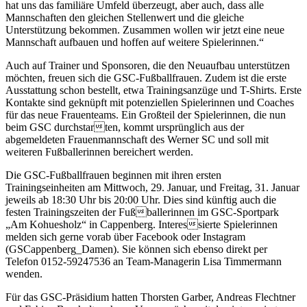
hat uns d
as familiäre Umfeld
überzeugt
,
aber auch,
das
s
alle
Mannschaften den gleichen Stellenwert
und die gleiche
Unterstützung bekommen. Zusammen wollen wir jetzt eine neue
Mannschaft aufbauen und hoffen auf weitere Spielerinnen
.“
Auch auf Trainer un
d Sponsoren, die den Neuaufbau unterstützen
möchten
, freuen sich die GSC-Fußballfrauen
.
Zudem ist d
ie erste
Aus
stattung schon bestellt, etwa Trainingsanzüge und T-Shirts.
Erste
Kontakte
sind geknüpft
mit potenziellen Spielerinnen und Coaches
für das
neue
Frauenteams.
Ein Großteil der Spielerinnen
, die nun
beim GSC durchstar

ten,
kommt ursprünglich aus der
abgemeldeten
Frauenm
annschaft des Werner SC und soll mit
weiteren
Fußballerinnen bereichert werden.
Die GSC-Fußballfrauen beginnen mit ihren ersten
Trainingseinheiten am Mittwoch, 29. Januar, und Freitag, 31. Januar
jeweils ab 18:30 Uhr bis 20:00 Uhr. Dies sind künftig auch die
festen Trainingszeiten der Fuß

ballerinnen im GSC-Sportpark
„
Am Kohuesholz
“
in Cappenberg
. Interes

sierte Spielerinnen
melden sich
gerne vorab
über Facebook
oder
Insta
gram
(GSCappenberg_Damen)
. Sie können sich ebenso direkt
per
Tele
fon 0152-59247536
an Team-Managerin Lisa Timmermann
wenden
.
Für das GSC-Präsidium hatten Thorsten Garber, Andreas Flechtner