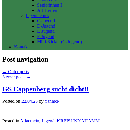
Seniorinnen I
Alt-Herren
Jugendteams
C-Jugend
D-Jugend
E-Jugend
F-Jugend
Mini-Kicker (G-Jugend)
Kontakt
Post navigation
←
Older posts
Newer posts
→
GS Cappenberg sucht dicht!!
Posted on
22.04.25
by
Yannick
Posted in
Allgemein
,
Jugend
,
KREISUNNAHAMM