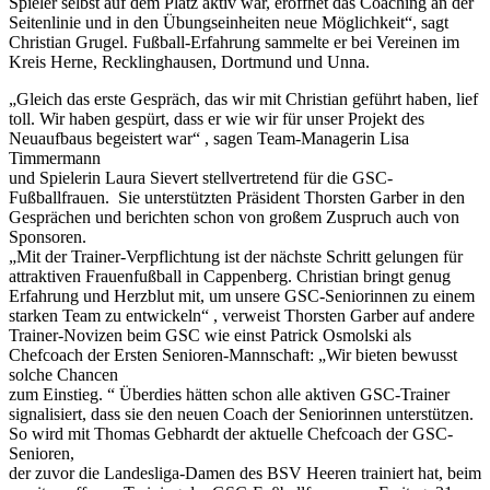
Spieler selbst auf dem Platz aktiv war, eröffnet das Coaching an der
Seitenlinie und in den Übungseinheiten neue Möglichkeit“, sagt
Christian Grugel. Fußball-Erfahrung sammelte er bei Vereinen im
Kreis Herne, Recklinghausen, Dortmund und Unna.
„Gleich das erste Gespräch, das wir mit Christian geführt haben, lief
toll. Wir haben gespürt, dass er wie wir für unser Projekt des
Neuaufbaus begeistert war“ , sagen Team-Managerin Lisa
Timmermann
und Spielerin Laura Sievert stellvertretend für die GSC-
Fußballfrauen. Sie unterstützten Präsident Thorsten Garber in den
Gesprächen und berichten schon von großem Zuspruch auch von
Sponsoren.
„Mit der Trainer-Verpflichtung ist der nächste Schritt gelungen für
attraktiven Frauenfußball in Cappenberg. Christian bringt genug
Erfahrung und Herzblut mit, um unsere GSC-Seniorinnen zu einem
starken Team zu entwickeln“ , verweist Thorsten Garber auf andere
Trainer-Novizen beim GSC wie einst Patrick Osmolski als
Chefcoach der Ersten Senioren-Mannschaft: „Wir bieten bewusst
solche Chancen
zum Einstieg. “ Überdies hätten schon alle aktiven GSC-Trainer
signalisiert, dass sie den neuen Coach der Seniorinnen unterstützen.
So wird mit Thomas Gebhardt der aktuelle Chefcoach der GSC-
Senioren,
der zuvor die Landesliga-Damen des BSV Heeren trainiert hat, beim