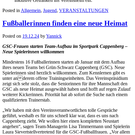
inklusive Getränken ins Vereinsheim ein.
Posted in
Allgemein
,
Jugend
,
VERANSTALTUNGEN
Fußballerinnen finden eine neue Heimat
Posted on
19.12.24
by
Yannick
GSC
-F
rauen
starten
Team-
Aufbau
im Sportpark Cappenber
g –
Neu
e Spielerinnen
willkommen
M
indestens
16
Fußballerinnen starten
ab
Januar
mit dem Aufbau
ihres neuen Teams bei G
rün-Schwarz Cappenberg (GSC)
.
Neue
Spielerinnen sind
herzlich
willkommen
.
Zum
Kennlern
en
gibt es
unter an

derem offene
Trainingseinheite
n
. Das Vereinspräsidium
zeigt sich
sehr
stolz, dass die
Seniorinnen für ihre
Mannschaft
den
GSC
als neue Heimat
ausgewählt haben und
hofft auf regen Zulauf
weitere
r
Kickerinnen.
Priori
tät hat ab sofort die Suche nach einem
qualifizierten Trainerstab.
„Wir haben mit den Vereinsverantwortlichen tolle Ge
spräche
geführt, weshalb es für uns schnell klar war, das
s
es uns nach
Cappenberg zieht
. Wir wollen hier
einen kompletten Neustart
angehen“, sagen Team-Managerin Lisa Timmermann und Spielerin
Laura Sievert
stellvertretend für die GSC-Fußballfrauen. „Vor allem