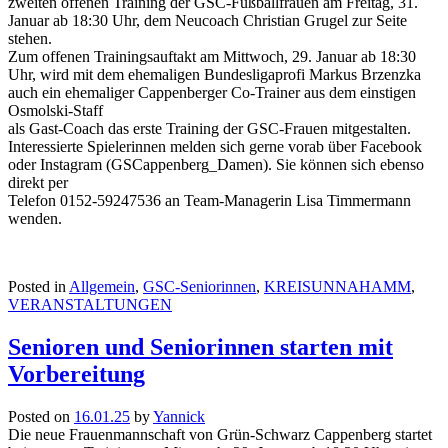
zweiten offenen Training der GSC-Fußballfrauen am Freitag, 31.
Januar ab 18:30 Uhr, dem Neucoach Christian Grugel zur Seite
stehen.
Zum offenen Trainingsauftakt am Mittwoch, 29. Januar ab 18:30
Uhr, wird mit dem ehemaligen Bundesligaprofi Markus Brzenzka
auch ein ehemaliger Cappenberger Co-Trainer aus dem einstigen
Osmolski-Staff
als Gast-Coach das erste Training der GSC-Frauen mitgestalten.
Interessierte Spielerinnen melden sich gerne vorab über Facebook
oder Instagram (GSCappenberg_Damen). Sie können sich ebenso
direkt per
Telefon 0152-59247536 an Team-Managerin Lisa Timmermann
wenden.
Posted in
Allgemein
,
GSC-Seniorinnen
,
KREISUNNAHAMM
,
VERANSTALTUNGEN
Senioren und Seniorinnen starten mit
Vorbereitung
Posted on
16.01.25
by
Yannick
Die neue Frauenmannschaft von Grün-Schwarz Cappenberg startet