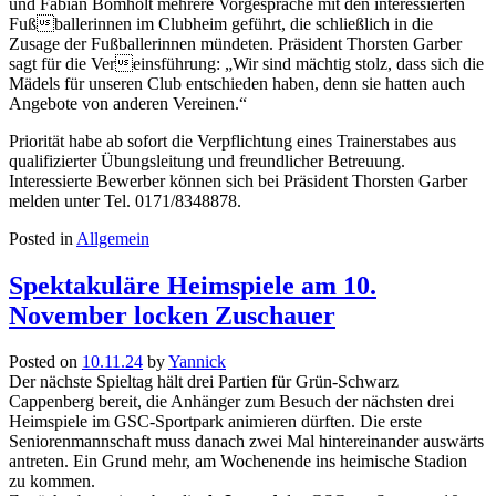
und Fabian Bomholt
mehrere Vorgespräche
mit den interessierten
Fuß

ballerinnen
im Clubheim geführt, die
schließlich
in die
Zusage der Fußballerinnen mündeten.
Präsident
Thorsten Garber
sagt für die Ver

einsführung:
„Wir sind mächtig stolz, dass sich die
Mädels für unseren
Club
entschieden haben
, denn sie hatten auch
Angebote von anderen Vereinen
.
“
Priorität
habe ab sofort
die
Verpflichtung eines
Trai
nerstab
es
aus
quali
fizierter Übungsleitung und freundlicher Betreuung.
Interessierte
Be
werber
können sich bei Präsident Thorsten Garber
melden unter Tel. 0171/8348878.
Posted in
Allgemein
Spektakuläre Heimspiele am 10.
November locken Zuschauer
Posted on
10.11.24
by
Yannick
Der nächste Spieltag hält drei Partien für Grün-Schwarz
Cappenberg bereit, die Anhänger zum Besuch der nächsten drei
Heimspiele im GSC-Sportpark animieren dürften. Die erste
Seniorenmannschaft muss danach zwei Mal hintereinander auswärts
antreten. Ein Grund mehr, am Wochenende ins heimische Stadion
zu kommen.