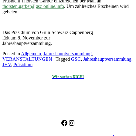
Präsident Thorsten Garber einzureichen per Mail an
thorsten.garber@gsc-online.
info
. Um zahlreiches Erscheinen wird
gebeten
Das Präsidium von Grün-Schwarz Cappenberg
lädt am 8. November zur
Jahreshauptversammlung.
Posted in
Allgemein
,
Jahreshauptversammlung
,
VERANSTALTUNGEN
|
Tagged
GSC
,
Jahreshauptversammlung
,
JHV
,
Präsidium
Wir suchen DICH!
Facebook
Instagram