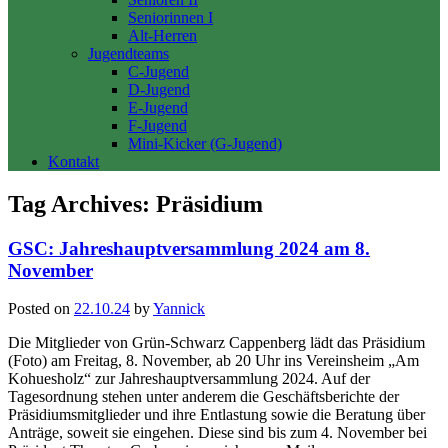
Seniorinnen I
Alt-Herren
Jugendteams
C-Jugend
D-Jugend
E-Jugend
F-Jugend
Mini-Kicker (G-Jugend)
Kontakt
Tag Archives:
Präsidium
GSC: Jahreshauptversammlung 2024 am 8.
November
Posted on
22.10.24
by
Yannick
Die Mitglieder von Grün-Schwarz Cappenberg lädt das Präsidium
(Foto) am Freitag, 8. November, ab 20 Uhr ins Vereinsheim „Am
Kohuesholz“ zur Jahreshauptversammlung 2024. Auf der
Tagesordnung stehen unter anderem die Geschäftsberichte der
Präsidiumsmitglieder und ihre Entlastung sowie die Beratung über
Anträge, soweit sie eingehen. Diese sind bis zum 4. November bei