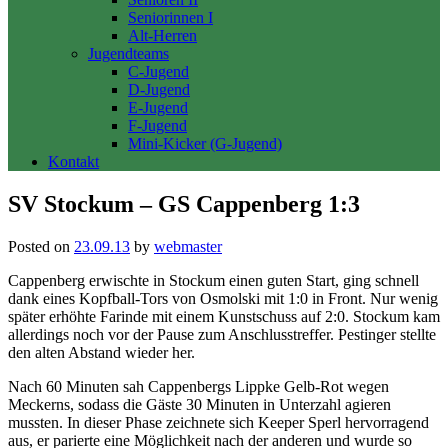
Seniorinnen I
Alt-Herren
Jugendteams
C-Jugend
D-Jugend
E-Jugend
F-Jugend
Mini-Kicker (G-Jugend)
Kontakt
SV Stockum – GS Cappenberg 1:3
Posted on
23.09.13
by
webmaster
Cappenberg erwischte in Stockum einen guten Start, ging schnell
dank eines Kopfball-Tors von Osmolski mit 1:0 in Front. Nur wenig
später erhöhte Farinde mit einem Kunstschuss auf 2:0. Stockum kam
allerdings noch vor der Pause zum Anschlusstreffer. Pestinger stellte
den alten Abstand wieder her.
Nach 60 Minuten sah Cappenbergs Lippke Gelb-Rot wegen
Meckerns, sodass die Gäste 30 Minuten in Unterzahl agieren
mussten. In dieser Phase zeichnete sich Keeper Sperl hervorragend
aus, er parierte eine Möglichkeit nach der anderen und wurde so