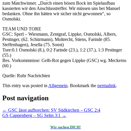
zum Matchwinner. „Durch einen bösen Bock im Spielaufbau
kassierten wir den Anschlusstreffer. Wir müssen uns bei Manuel
bedanken. Ohne ihn hätten wir sicher nicht gewonnen“, so
Osmolski.
TEAM UND TORE
GSC: Sperl – Wiesmann, Zentgraf, Lippke, Osmolski, Albers,
Pestinger, (62. Schürmann), Moltrecht, Stiens, Farinde (85.
Steffenhagen), Jesella (75. Sonst)
Tore:0.1 Osmolski (8.), 0:2 Farinde (23.), 1:2 (37.), 1:3 Pestinger
(55.)
Bes. Vorkommnisse: Gelb-Rot gegen Lippke (GSC) wg. Meckerns
(60.)
Quelle: Ruhr Nachrichten
This entry was posted in
Allgemein
. Bookmark the
permalink
.
Post navigation
←
GSC lässt aufhorchen: SV Südkirchen – GSC 2:4
GS Cappenberg – SG Selm 3:1
→
Wir suchen DICH!