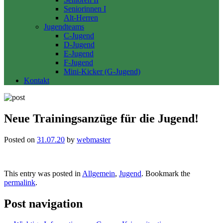
Seniorinnen I
Alt-Herren
Jugendteams
C-Jugend
D-Jugend
E-Jugend
F-Jugend
Mini-Kicker (G-Jugend)
Kontakt
Neue Trainingsanzüge für die Jugend!
Posted on
31.07.20
by
webmaster
This entry was posted in
Allgemein
,
Jugend
. Bookmark the
permalink
.
Post navigation