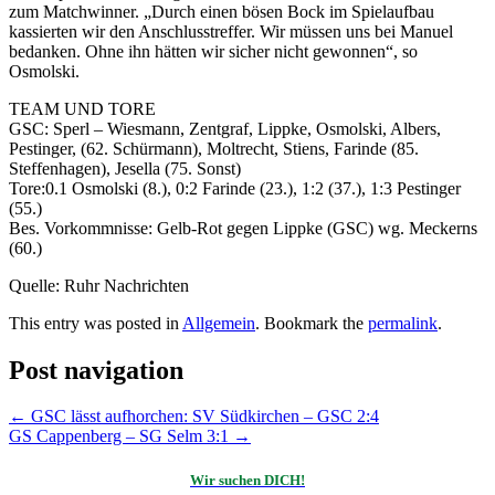
zum Matchwinner. „Durch einen bösen Bock im Spielaufbau
kassierten wir den Anschlusstreffer. Wir müssen uns bei Manuel
bedanken. Ohne ihn hätten wir sicher nicht gewonnen“, so
Osmolski.
TEAM UND TORE
GSC: Sperl – Wiesmann, Zentgraf, Lippke, Osmolski, Albers,
Pestinger, (62. Schürmann), Moltrecht, Stiens, Farinde (85.
Steffenhagen), Jesella (75. Sonst)
Tore:0.1 Osmolski (8.), 0:2 Farinde (23.), 1:2 (37.), 1:3 Pestinger
(55.)
Bes. Vorkommnisse: Gelb-Rot gegen Lippke (GSC) wg. Meckerns
(60.)
Quelle: Ruhr Nachrichten
This entry was posted in
Allgemein
. Bookmark the
permalink
.
Post navigation
←
GSC lässt aufhorchen: SV Südkirchen – GSC 2:4
GS Cappenberg – SG Selm 3:1
→
Wir suchen DICH!