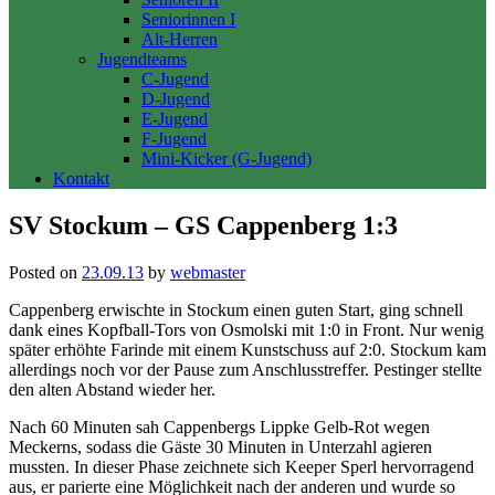
Seniorinnen I
Alt-Herren
Jugendteams
C-Jugend
D-Jugend
E-Jugend
F-Jugend
Mini-Kicker (G-Jugend)
Kontakt
SV Stockum – GS Cappenberg 1:3
Posted on
23.09.13
by
webmaster
Cappenberg erwischte in Stockum einen guten Start, ging schnell
dank eines Kopfball-Tors von Osmolski mit 1:0 in Front. Nur wenig
später erhöhte Farinde mit einem Kunstschuss auf 2:0. Stockum kam
allerdings noch vor der Pause zum Anschlusstreffer. Pestinger stellte
den alten Abstand wieder her.
Nach 60 Minuten sah Cappenbergs Lippke Gelb-Rot wegen
Meckerns, sodass die Gäste 30 Minuten in Unterzahl agieren
mussten. In dieser Phase zeichnete sich Keeper Sperl hervorragend
aus, er parierte eine Möglichkeit nach der anderen und wurde so