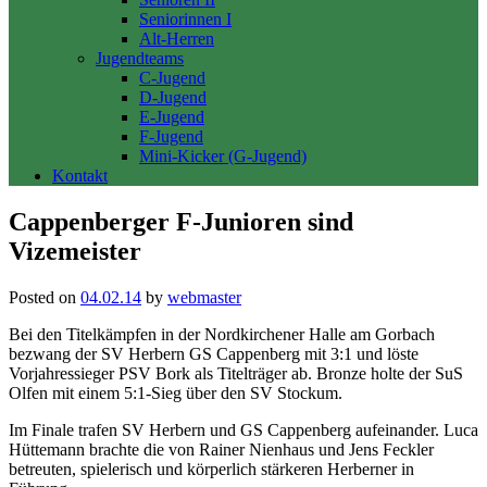
Seniorinnen I
Alt-Herren
Jugendteams
C-Jugend
D-Jugend
E-Jugend
F-Jugend
Mini-Kicker (G-Jugend)
Kontakt
Cappenberger F-Junioren sind
Vizemeister
Posted on
04.02.14
by
webmaster
Bei den Titelkämpfen in der Nordkirchener Halle am Gorbach
bezwang der SV Herbern GS Cappenberg mit 3:1 und löste
Vorjahressieger PSV Bork als Titelträger ab. Bronze holte der SuS
Olfen mit einem 5:1-Sieg über den SV Stockum.
Im Finale trafen SV Herbern und GS Cappenberg aufeinander. Luca
Hüttemann brachte die von Rainer Nienhaus und Jens Feckler
betreuten, spielerisch und körperlich stärkeren Herberner in