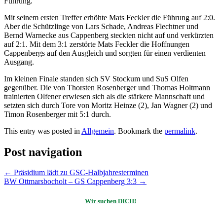
Führung.
Mit seinem ersten Treffer erhöhte Mats Feckler die Führung auf 2:0.
Aber die Schützlinge von Lars Schade, Andreas Flechtner und
Bernd Warnecke aus Cappenberg steckten nicht auf und verkürzten
auf 2:1. Mit dem 3:1 zerstörte Mats Feckler die Hoffnungen
Cappenbergs auf den Ausgleich und sorgten für einen verdienten
Ausgang.
Im kleinen Finale standen sich SV Stockum und SuS Olfen
gegenüber. Die von Thorsten Rosenberger und Thomas Holtmann
trainierten Olfener erwiesen sich als die stärkere Mannschaft und
setzten sich durch Tore von Moritz Heinze (2), Jan Wagner (2) und
Timon Rosenberger mit 5:1 durch.
This entry was posted in
Allgemein
. Bookmark the
permalink
.
Post navigation
←
Präsidium lädt zu GSC-Halbjahresterminen
BW Ottmarsbocholt – GS Cappenberg 3:3
→
Wir suchen DICH!