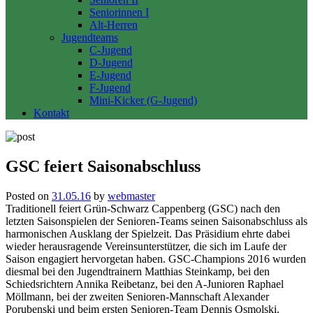
Seniorinnen I
Alt-Herren
Jugendteams
C-Jugend
D-Jugend
E-Jugend
F-Jugend
Mini-Kicker (G-Jugend)
Kontakt
GSC feiert Saisonabschluss
Posted on
31.05.16
by
webmaster
Traditionell feiert Grün-Schwarz Cappenberg (GSC) nach den
letzten Saisonspielen der Senioren-Teams seinen Saisonabschluss als
harmonischen Ausklang der Spielzeit. Das Präsidium ehrte dabei
wieder herausragende Vereinsunterstützer, die sich im Laufe der
Saison engagiert hervorgetan haben. GSC-Champions 2016 wurden
diesmal bei den Jugendtrainern Matthias Steinkamp, bei den
Schiedsrichtern Annika Reibetanz, bei den A-Junioren Raphael
Möllmann, bei der zweiten Senioren-Mannschaft Alexander
Porubenski und beim ersten Senioren-Team Dennis Osmolski.