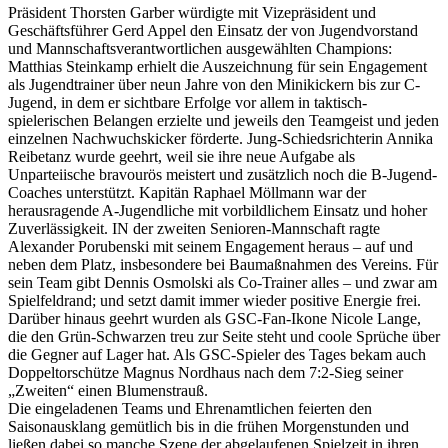
Präsident Thorsten Garber würdigte mit Vizepräsident und
Geschäftsführer Gerd Appel den Einsatz der von Jugendvorstand
und Mannschaftsverantwortlichen ausgewählten Champions:
Matthias Steinkamp erhielt die Auszeichnung für sein Engagement
als Jugendtrainer über neun Jahre von den Minikickern bis zur C-
Jugend, in dem er sichtbare Erfolge vor allem in taktisch-
spielerischen Belangen erzielte und jeweils den Teamgeist und jeden
einzelnen Nachwuchskicker förderte. Jung-Schiedsrichterin Annika
Reibetanz wurde geehrt, weil sie ihre neue Aufgabe als
Unparteiische bravourös meistert und zusätzlich noch die B-Jugend-
Coaches unterstützt. Kapitän Raphael Möllmann war der
herausragende A-Jugendliche mit vorbildlichem Einsatz und hoher
Zuverlässigkeit. IN der zweiten Senioren-Mannschaft ragte
Alexander Porubenski mit seinem Engagement heraus – auf und
neben dem Platz, insbesondere bei Baumaßnahmen des Vereins. Für
sein Team gibt Dennis Osmolski als Co-Trainer alles – und zwar am
Spielfeldrand; und setzt damit immer wieder positive Energie frei.
Darüber hinaus geehrt wurden als GSC-Fan-Ikone Nicole Lange,
die den Grün-Schwarzen treu zur Seite steht und coole Sprüche über
die Gegner auf Lager hat. Als GSC-Spieler des Tages bekam auch
Doppeltorschütze Magnus Nordhaus nach dem 7:2-Sieg seiner
„Zweiten“ einen Blumenstrauß.
Die eingeladenen Teams und Ehrenamtlichen feierten den
Saisonausklang gemütlich bis in die frühen Morgenstunden und
ließen dabei so manche Szene der abgelaufenen Spielzeit in ihren