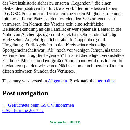
der Vereinshistorie sicher zu unseren „Legenden“, die einen
bleibenden positiven Eindruck als Vorbilder hinterlassen haben.
Das GSC-Präsidium und vor allem die vielen Mitglieder, die noch
mit ihm auf dem Platz standen, werden den Verstorbenen sehr
vermissen. Im Namen des Vereins geht eine schriftliche
Beileidsbekundung an die Familie; er war später als Lehrer in die
Nähe von Aachen gezogen und zuletzt als Oberstudienrat tätig.
Viele seiner Angehörigen leben aber in Cappenberg und
Umgebung. Zurückgekehrt in den Kreis seiner ehemaligen
Sportgemeinschaft war „Ali“ noch vor wenigen Jahren, als unser
Verein einen „Tag der Legenden“ für alle Ehemaligen veranstaltete.
Ein lieber Mensch und ein großer Sportsmann wird uns fehlen. In
Gedanken spenden wir seinen Nächsten anteilnehmenden Tros tin
diesen schweren Stunden des Verlustes.
This entry was posted in
Allgemein
. Bookmark the
permalink
.
Post navigation
←
Geflüchtete beim GSC willkommen
GSC Termine 2017
→
Wir suchen DICH!