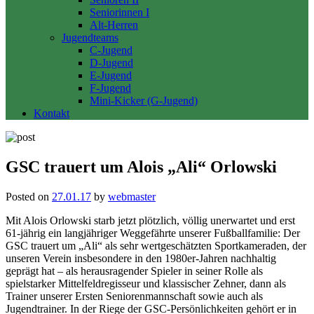
Seniorinnen I
Alt-Herren
Jugendteams
C-Jugend
D-Jugend
E-Jugend
F-Jugend
Mini-Kicker (G-Jugend)
Kontakt
GSC trauert um Alois „Ali“ Orlowski
Posted on
27.01.17
by
webmaster
Mit Alois Orlowski starb jetzt plötzlich, völlig unerwartet und erst
61-jährig ein langjähriger Weggefährte unserer Fußballfamilie: Der
GSC trauert um „Ali“ als sehr wertgeschätzten Sportkameraden, der
unseren Verein insbesondere in den 1980er-Jahren nachhaltig
geprägt hat – als herausragender Spieler in seiner Rolle als
spielstarker Mittelfeldregisseur und klassischer Zehner, dann als
Trainer unserer Ersten Seniorenmannschaft sowie auch als
Jugendtrainer. In der Riege der GSC-Persönlichkeiten gehört er in