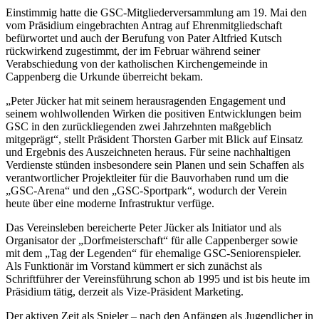
Einstimmig hatte die GSC-Mitgliederversammlung am 19. Mai den
vom Präsidium eingebrachten Antrag auf Ehrenmitgliedschaft
befürwortet und auch der Berufung von Pater Altfried Kutsch
rückwirkend zugestimmt, der im Februar während seiner
Verabschiedung von der katholischen Kirchengemeinde in
Cappenberg die Urkunde überreicht bekam.
„Peter Jücker hat mit seinem herausragenden Engagement und
seinem wohlwollenden Wirken die positiven Entwicklungen beim
GSC in den zurückliegenden zwei Jahrzehnten maßgeblich
mitgeprägt“, stellt Präsident Thorsten Garber mit Blick auf Einsatz
und Ergebnis des Auszeichneten heraus. Für seine nachhaltigen
Verdienste stünden insbesondere sein Planen und sein Schaffen als
verantwortlicher Projektleiter für die Bauvorhaben rund um die
„GSC-Arena“ und den „GSC-Sportpark“, wodurch der Verein
heute über eine moderne Infrastruktur verfüge.
Das Vereinsleben bereicherte Peter Jücker als Initiator und als
Organisator der „Dorfmeisterschaft“ für alle Cappenberger sowie
mit dem „Tag der Legenden“ für ehemalige GSC-Seniorenspieler.
Als Funktionär im Vorstand kümmert er sich zunächst als
Schriftführer der Vereinsführung schon ab 1995 und ist bis heute im
Präsidium tätig, derzeit als Vize-Präsident Marketing.
Der aktiven Zeit als Spieler – nach den Anfängen als Jugendlicher in