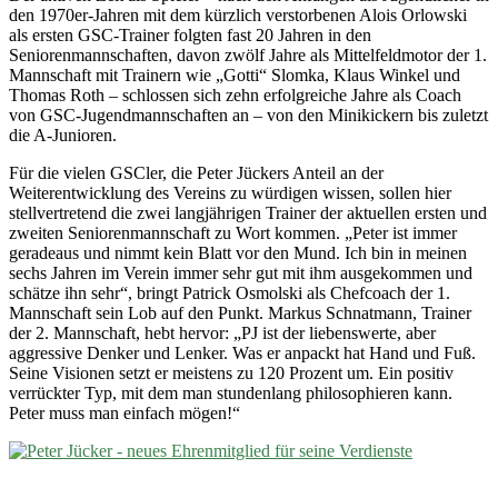
den 1970er-Jahren mit dem kürzlich verstorbenen Alois Orlowski
als ersten GSC-Trainer folgten fast 20 Jahren in den
Seniorenmannschaften, davon zwölf Jahre als Mittelfeldmotor der 1.
Mannschaft mit Trainern wie „Gotti“ Slomka, Klaus Winkel und
Thomas Roth – schlossen sich zehn erfolgreiche Jahre als Coach
von GSC-Jugendmannschaften an – von den Minikickern bis zuletzt
die A-Junioren.
Für die vielen GSCler, die Peter Jückers Anteil an der
Weiterentwicklung des Vereins zu würdigen wissen, sollen hier
stellvertretend die zwei langjährigen Trainer der aktuellen ersten und
zweiten Seniorenmannschaft zu Wort kommen. „Peter ist immer
geradeaus und nimmt kein Blatt vor den Mund. Ich bin in meinen
sechs Jahren im Verein immer sehr gut mit ihm ausgekommen und
schätze ihn sehr“, bringt Patrick Osmolski als Chefcoach der 1.
Mannschaft sein Lob auf den Punkt. Markus Schnatmann, Trainer
der 2. Mannschaft, hebt hervor: „PJ ist der liebenswerte, aber
aggressive Denker und Lenker. Was er anpackt hat Hand und Fuß.
Seine Visionen setzt er meistens zu 120 Prozent um. Ein positiv
verrückter Typ, mit dem man stundenlang philosophieren kann.
Peter muss man einfach mögen!“