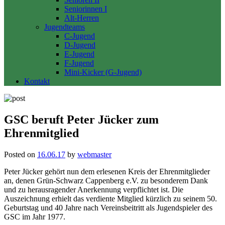
Seniorinnen I
Alt-Herren
Jugendteams
C-Jugend
D-Jugend
E-Jugend
F-Jugend
Mini-Kicker (G-Jugend)
Kontakt
GSC beruft Peter Jücker zum
Ehrenmitglied
Posted on
16.06.17
by
webmaster
Peter Jücker gehört nun dem erlesenen Kreis der Ehrenmitglieder
an, denen Grün-Schwarz Cappenberg e.V. zu besonderem Dank
und zu herausragender Anerkennung verpflichtet ist. Die
Auszeichnung erhielt das verdiente Mitglied kürzlich zu seinem 50.
Geburtstag und 40 Jahre nach Vereinsbeitritt als Jugendspieler des
GSC im Jahr 1977.