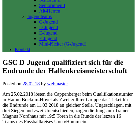
Seniorinnen I
Alt-Herren
Jugendteams
C-Jugend
D-Jugend
E-Jugend
F-Jugend
Mini-Kicker (G-Jugend)
Kontakt
GSC D-Jugend qualifiziert sich für die
Endrunde der Hallenkreismeisterschaft
Posted on
28.02.18
by
webmaster
Am 25.02.2018 lösten die Cappenberger beim Qualifikationsturnier
in Hamm Bockum-Hövel als Zweiter Ihrer Gruppe das Ticket für
die Endrunde am 11.03.2018 an gleicher Stelle. Ungeschlagen, mit
drei Siegen und zwei Unentschieden, zogen die Jungs um Trainer
Magnus Nordhaus mit 19:5 Toren in die Runde der letzten 16
Teams des Fussballkreises Unna/Hamm ein.