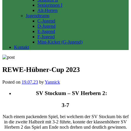
Seniorinnen I
Alt-Herren
Jugendteams
C-Jugend
D-Jugend
E-Jugend
F-Jugend
Mini-Kicker (G-Jugend)
Kontakt
REWE-Hübner-Cup 2023
Posted on
19.07.23
by
Yannick
SV Stockum – SV Herbern 2:
3-7
Nach einem packendem Spiel, bei welchem der SV Stockum bis tief
in die zweite Halbzeit mit 3-2 führte, konnte der klassenhöhere SV
Herbern 2 das Spiel am Ende noch drehen und deutlich gewinnen.