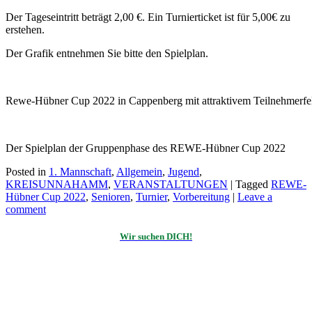
Der Tageseintritt beträgt 2,00 €. Ein Turnierticket ist für 5,00€ zu
erstehen.
Der Grafik entnehmen Sie bitte den Spielplan.
Rewe-Hübner Cup 2022 in Cappenberg mit attraktivem Teilnehmerfe
Der Spielplan der Gruppenphase des REWE-Hübner Cup 2022
Posted in
1. Mannschaft
,
Allgemein
,
Jugend
,
KREISUNNAHAMM
,
VERANSTALTUNGEN
|
Tagged
REWE-
Hübner Cup 2022
,
Senioren
,
Turnier
,
Vorbereitung
|
Leave a
comment
Wir suchen DICH!