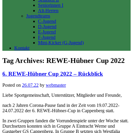
Seniorinnen I
Alt-Herren
Jugendteams
C-Jugend
D-Jugend
E-Jugend
F-Jugend
Mini-Kicker (G-Jugend)
Kontakt
Tag Archives:
REWE-Hübner Cup 2022
6. REWE-Hübner Cup 2022 – Rückblick
Posted on
26.07.22
by
webmaster
Liebe Sportgemeinschaft, Unterstützer, Mitglieder und Freunde,
nach 2 Jahren Corona-Pause fand in der Zeit vom 19.07.2022-
24.07.2022 der 6. REWE-Hübner-Cup in Cappenberg statt.
In zwei Gruppen fanden die Vorrundenspiele unter der Woche statt.
Durchsetzen konnten sich in Gruppe A Eintracht Werne und
Gastgeber GS Cappenberg. In Gruppe B setzten sich Westfalia