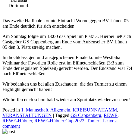
Borussia
Dortmund.
Das zweite Halfinale konnte Eintracht Werne gegen BV Lünen 05
am Ende deutlich für sich entscheiden.
Am Sonntag folgte um 13:00 das Spiel um Platz 3. Hierbei ließ sich
Gastgeber GS Cappenberg am Ende vom Außenseiter BV Lünen
05 den 3. Platz streitig machen.
Im hochklassigen und ausgeglichenen Finale konnte Westfalia
Wethmar der Favoriten Rolle erst im Elfmeterschießen (3:3 zum
Ende der regulären Spielzeit) gerecht werden. Der Endstand war 7:4
nach Elfmeterschießen.
Wir bedanken uns bei allen Zuschauern, die das Turnier zu einem
Highlight gemacht haben!
Wir hoffen euch schon bald wieder am Sportplatz wieder zu sehen!
Posted in
1. Mannschaft
,
Allgemein
,
KREISUNNAHAMM
,
VERANSTALTUNGEN
|
Tagged
GS Cappenberg
,
REWE
,
REWE-Hübner
,
REWE-Hübner Cup 2022
,
Tunier
|
Leave a
comment