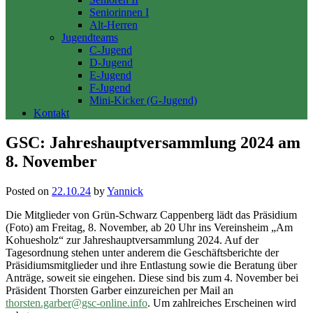
Seniorinnen I
Alt-Herren
Jugendteams
C-Jugend
D-Jugend
E-Jugend
F-Jugend
Mini-Kicker (G-Jugend)
Kontakt
GSC: Jahreshauptversammlung 2024 am
8. November
Posted on
22.10.24
by
Yannick
Die Mitglieder von Grün-Schwarz Cappenberg lädt das Präsidium
(Foto) am Freitag, 8. November, ab 20 Uhr ins Vereinsheim „Am
Kohuesholz“ zur Jahreshauptversammlung 2024. Auf der
Tagesordnung stehen unter anderem die Geschäftsberichte der
Präsidiumsmitglieder und ihre Entlastung sowie die Beratung über
Anträge, soweit sie eingehen. Diese sind bis zum 4. November bei
Präsident Thorsten Garber einzureichen per Mail an
thorsten.garber@gsc-online.
info
. Um zahlreiches Erscheinen wird