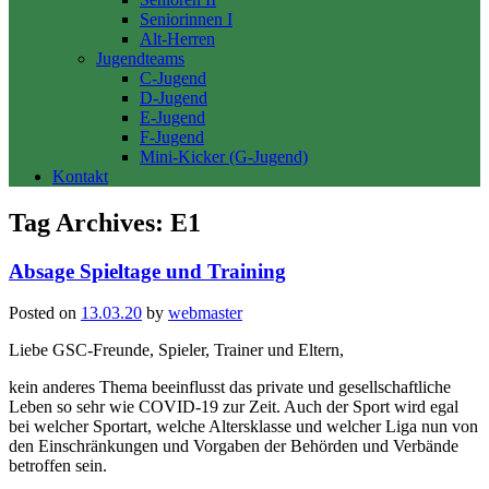
Seniorinnen I
Alt-Herren
Jugendteams
C-Jugend
D-Jugend
E-Jugend
F-Jugend
Mini-Kicker (G-Jugend)
Kontakt
Tag Archives:
E1
Absage Spieltage und Training
Posted on
13.03.20
by
webmaster
Liebe GSC-Freunde, Spieler, Trainer und Eltern,
kein anderes Thema beeinflusst das private und gesellschaftliche
Leben so sehr wie COVID-19 zur Zeit. Auch der Sport wird egal
bei welcher Sportart, welche Altersklasse und welcher Liga nun von
den Einschränkungen und Vorgaben der Behörden und Verbände
betroffen sein.