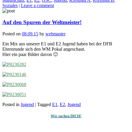
Mannschaft
,
E1
,
E2
,
GSC
,
Jugend
,
Kreisliga A
,
Kreisliga B
,
Soziales
|
Leave a comment
Auf den Spuren der Weltmeister!
Posted on
08.09.15
by
webmaster
Ein Mix aus unserer E1 und E2 Jugend haben bei der DFB
Ehrenrunde sich den WM Pokal angeschaut.
Hier ein paar Bilder davon 🙂
Posted in
Jugend
|
Tagged
E1
,
E2
,
Jugend
Wir suchen DICH!