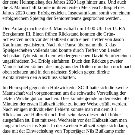
der erste Heimspieltag des Jahres 2020 liegt hinter uns. Und auch
die 3. Mannschaft konnte in ihrem ersten Meisterschaftsspiel des
Jahres 2020 einen Erfolg erzielen. Insgesamt kann somit von einem
erfolgreichem Spieltag der Seniorenteams gesprochen werden.
Den Anfang machte die 3. Mannschaft um 13:00 Uhr bei TURA
Bergkamen III. Einen frühen Rückstand konnten die Grün-
Schwarzen noch vor der Halbzeit durch einen Treffer von Jason
Kaufmann egalisieren. Nach der Pause übernahm die 3. das
Spielgeschehen vollends und konnte durch Treffer von Leader
Sebastian Tyburski und dem wiedergenesenen David Schröer einen
ungefährdeten 3-1 Erfolg einfahren. Duch den Rückzug zweier
Mannschaften können die Jungs aus der Dritten nun doch noch nach
oben schauen und in den nächsten Spielen gegen direkte
Konkurrenten den Anschluss schaffen.
Im Heimspiel gegen den Holzwickeder SC II hatte sich die zweite
Mannschaft viel vorgenommen um die schwache Vorstellung der
letzten Woche gut zu machen. Dies konnte gerade in den ersten 40
Minuten der ersten Halbzeit leider zu keiner Weise erfüllt werden.
Nach einigen individuellen Fehlern konnte man mit dem 0-1
Rückstand zur Halbzeit noch froh sein, dass dieser nicht höher
ausgefallen ist. Erst mit zwei Wechseln vor der Halbzeit kam man
langsam besser ins Spiel. In der zweiten Halbzeit zeigte sich dann,
dass mit der Einwechslung von Toptorjäger Nils Bußkamp mehr