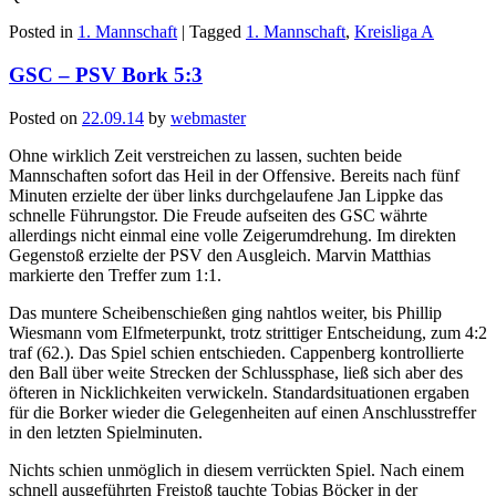
Posted in
1. Mannschaft
|
Tagged
1. Mannschaft
,
Kreisliga A
GSC – PSV Bork 5:3
Posted on
22.09.14
by
webmaster
Ohne wirklich Zeit verstreichen zu lassen, suchten beide
Mannschaften sofort das Heil in der Offensive. Bereits nach fünf
Minuten erzielte der über links durchgelaufene Jan Lippke das
schnelle Führungstor. Die Freude aufseiten des GSC währte
allerdings nicht einmal eine volle Zeigerumdrehung. Im direkten
Gegenstoß erzielte der PSV den Ausgleich. Marvin Matthias
markierte den Treffer zum 1:1.
Das muntere Scheibenschießen ging nahtlos weiter, bis Phillip
Wiesmann vom Elfmeterpunkt, trotz strittiger Entscheidung, zum 4:2
traf (62.). Das Spiel schien entschieden. Cappenberg kontrollierte
den Ball über weite Strecken der Schlussphase, ließ sich aber des
öfteren in Nicklichkeiten verwickeln. Standardsituationen ergaben
für die Borker wieder die Gelegenheiten auf einen Anschlusstreffer
in den letzten Spielminuten.
Nichts schien unmöglich in diesem verrückten Spiel. Nach einem
schnell ausgeführten Freistoß tauchte Tobias Böcker in der