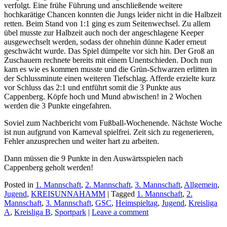
verfolgt. Eine frühe Führung und anschließende weitere
hochkarätige Chancen konnten die Jungs leider nicht in die Halbzeit
retten. Beim Stand von 1:1 ging es zum Seitenwechsel. Zu allem
übel musste zur Halbzeit auch noch der angeschlagene Keeper
ausgewechselt werden, sodass der ohnehin dünne Kader erneut
geschwächt wurde. Das Spiel dümpelte vor sich hin. Der Groß an
Zuschauern rechnete bereits mit einem Unentschieden. Doch nun
kam es wie es kommen musste und die Grün-Schwarzen erlitten in
der Schlussminute einen weiteren Tiefschlag. Afferde erzielte kurz
vor Schluss das 2:1 und entführt somit die 3 Punkte aus
Cappenberg. Köpfe hoch und Mund abwischen! in 2 Wochen
werden die 3 Punkte eingefahren.
Soviel zum Nachbericht vom Fußball-Wochenende. Nächste Woche
ist nun aufgrund von Karneval spielfrei. Zeit sich zu regenerieren,
Fehler anzusprechen und weiter hart zu arbeiten.
Dann müssen die 9 Punkte in den Auswärtsspielen nach
Cappenberg geholt werden!
Posted in
1. Mannschaft
,
2. Mannschaft
,
3. Mannschaft
,
Allgemein
,
Jugend
,
KREISUNNAHAMM
|
Tagged
1. Mannschaft
,
2.
Mannschaft
,
3. Mannschaft
,
GSC
,
Heimspieltag
,
Jugend
,
Kreisliga
A
,
Kreisliga B
,
Sportpark
|
Leave a comment