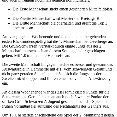
und auch im Januar nochmals deutlich kommuniziert:
Die Erste Mannschaft strebt einen gesicherten Mittelfeldplatz
an
Die Zweite Mannschaft wird Meister der Kreisliga B
Die Dritte Mannschaft bleibt erhalten und greift die Top 3
nochmals an
Am vergangenen Wochenende und dem damit einhergehenden
ersten Rückrundenspieltag trat die 1. Mannschaft bei Overberge an.
Die Grün-Schwarzen, verstärkt durch einige Jungs aus der 2.
Mannschaft mussten sich an diesem Sonntag leider geschlagen
geben. Mit 1:0 trat man die Heimreise an.
Die zweite Mannschaft hingegen machte es besser und gewann das
Auswärtsspiel in Hemmerde mit 4:1. Vom schwierigen Geläuf und
nicht ganz geraden Seitenlinien ließen sich die Jungs aus der
Zweiten nicht stoppen und fuhren einen souveränen Auswärtssieg
ein.
An diesem Wochenende war das Ziel somit klar: 9 Punkte für die
Seniorenteams. Gerne hätte man auch noch 3 weitere Punkte der
starken Grün-Schwarzen A-Jugend gesehen, doch das Spiel am
frühen Vormittag fiel aufgrund des Nichtantritts des Gegners aus.
Um 13 Uhr startete anschließend das Spiel der 2. Mannschaft gegen