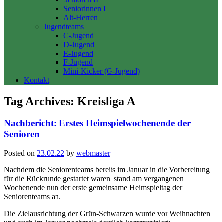
Seniorinnen I
Alt-Herren
Jugendteams
C-Jugend
D-Jugend
E-Jugend
F-Jugend
Mini-Kicker (G-Jugend)
Kontakt
Tag Archives:
Kreisliga A
Nachbericht: Erstes Heimspielwochenende der
Senioren
Posted on
23.02.22
by
webmaster
Nachdem die Seniorenteams bereits im Januar in die Vorbereitung
für die Rückrunde gestartet waren, stand am vergangenen
Wochenende nun der erste gemeinsame Heimspieltag der
Seniorenteams an.
Die Zielausrichtung der Grün-Schwarzen wurde vor Weihnachten