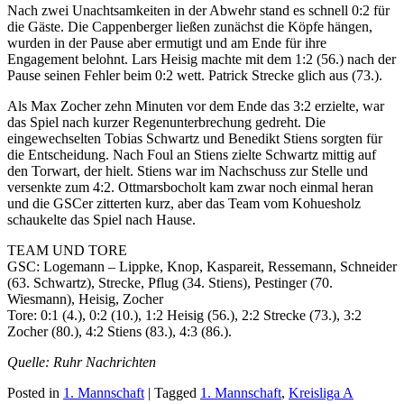
Nach zwei Unachtsamkeiten in der Abwehr stand es schnell 0:2 für
die Gäste. Die Cappenberger ließen zunächst die Köpfe hängen,
wurden in der Pause aber ermutigt und am Ende für ihre
Engagement belohnt. Lars Heisig machte mit dem 1:2 (56.) nach der
Pause seinen Fehler beim 0:2 wett. Patrick Strecke glich aus (73.).
Als Max Zocher zehn Minuten vor dem Ende das 3:2 erzielte, war
das Spiel nach kurzer Regenunterbrechung gedreht. Die
eingewechselten Tobias Schwartz und Benedikt Stiens sorgten für
die Entscheidung. Nach Foul an Stiens zielte Schwartz mittig auf
den Torwart, der hielt. Stiens war im Nachschuss zur Stelle und
versenkte zum 4:2. Ottmarsbocholt kam zwar noch einmal heran
und die GSCer zitterten kurz, aber das Team vom Kohuesholz
schaukelte das Spiel nach Hause.
TEAM UND TORE
GSC: Logemann – Lippke, Knop, Kaspareit, Ressemann, Schneider
(63. Schwartz), Strecke, Pflug (34. Stiens), Pestinger (70.
Wiesmann), Heisig, Zocher
Tore: 0:1 (4.), 0:2 (10.), 1:2 Heisig (56.), 2:2 Strecke (73.), 3:2
Zocher (80.), 4:2 Stiens (83.), 4:3 (86.).
Quelle: Ruhr Nachrichten
Posted in
1. Mannschaft
|
Tagged
1. Mannschaft
,
Kreisliga A