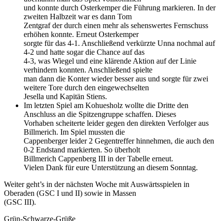
und konnte durch Osterkemper die Führung markieren. In der
zweiten Halbzeit war es dann Tom
Zentgraf der durch einen mehr als sehenswertes Fernschuss
erhöhen konnte. Erneut Osterkemper
sorgte für das 4-1. Anschließend verkürzte Unna nochmal auf
4-2 und hatte sogar die Chance auf das
4-3, was Wiegel und eine klärende Aktion auf der Linie
verhindern konnten. Anschließend spielte
man dann die Konter wieder besser aus und sorgte für zwei
weitere Tore durch den eingewechselten
Jesella und Kapitän Stiens.
Im letzten Spiel am Kohuesholz wollte die Dritte den
Anschluss an die Spitzengruppe schaffen. Dieses
Vorhaben scheiterte leider gegen den direkten Verfolger aus
Billmerich. Im Spiel mussten die
Cappenberger leider 2 Gegentreffer hinnehmen, die auch den
0-2 Endstand markierten. So überholt
Billmerich Cappenberg III in der Tabelle erneut.
Vielen Dank für eure Unterstützung an diesem Sonntag.
Weiter geht’s in der nächsten Woche mit Auswärtsspielen in
Oberaden (GSC I und II) sowie in Massen
(GSC III).
Grün-Schwarze-Grüße