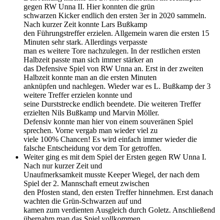
gegen RW Unna II. Hier konnten die grün
schwarzen Kicker endlich den ersten 3er in 2020 sammeln.
Nach kurzer Zeit konnte Lars Bußkamp
den Führungstreffer erzielen. Allgemein waren die ersten 15
Minuten sehr stark. Allerdings verpasste
man es weitere Tore nachzulegen. In der restlichen ersten
Halbzeit passte man sich immer stärker an
das Defensive Spiel von RW Unna an. Erst in der zweiten
Halbzeit konnte man an die ersten Minuten
anknüpfen und nachlegen. Wieder war es L. Bußkamp der 3
weitere Treffer erzielen konnte und
seine Durststrecke endlich beendete. Die weiteren Treffer
erzielten Nils Bußkamp und Marvin Möller.
Defensiv konnte man hier von einem souveränen Spiel
sprechen. Vorne vergab man wieder viel zu
viele 100% Chancen! Es wird einfach immer wieder die
falsche Entscheidung vor dem Tor getroffen.
Weiter ging es mit dem Spiel der Ersten gegen RW Unna I.
Nach nur kurzer Zeit und
Unaufmerksamkeit musste Keeper Wiegel, der nach dem
Spiel der 2. Mannschaft erneut zwischen
den Pfosten stand, den ersten Treffer hinnehmen. Erst danach
wachten die Grün-Schwarzen auf und
kamen zum verdienten Ausgleich durch Goletz. Anschließend
übernahm man das Spiel vollkommen