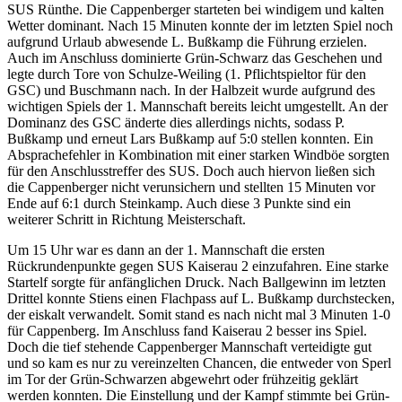
SUS Rünthe. Die Cappenberger starteten bei windigem und kalten
Wetter dominant. Nach 15 Minuten konnte der im letzten Spiel noch
aufgrund Urlaub abwesende L. Bußkamp die Führung erzielen.
Auch im Anschluss dominierte Grün-Schwarz das Geschehen und
legte durch Tore von Schulze-Weiling (1. Pflichtspieltor für den
GSC) und Buschmann nach. In der Halbzeit wurde aufgrund des
wichtigen Spiels der 1. Mannschaft bereits leicht umgestellt. An der
Dominanz des GSC änderte dies allerdings nichts, sodass P.
Bußkamp und erneut Lars Bußkamp auf 5:0 stellen konnten. Ein
Absprachefehler in Kombination mit einer starken Windböe sorgten
für den Anschlusstreffer des SUS. Doch auch hiervon ließen sich
die Cappenberger nicht verunsichern und stellten 15 Minuten vor
Ende auf 6:1 durch Steinkamp. Auch diese 3 Punkte sind ein
weiterer Schritt in Richtung Meisterschaft.
Um 15 Uhr war es dann an der 1. Mannschaft die ersten
Rückrundenpunkte gegen SUS Kaiserau 2 einzufahren. Eine starke
Startelf sorgte für anfänglichen Druck. Nach Ballgewinn im letzten
Drittel konnte Stiens einen Flachpass auf L. Bußkamp durchstecken,
der eiskalt verwandelt. Somit stand es nach nicht mal 3 Minuten 1-0
für Cappenberg. Im Anschluss fand Kaiserau 2 besser ins Spiel.
Doch die tief stehende Cappenberger Mannschaft verteidigte gut
und so kam es nur zu vereinzelten Chancen, die entweder von Sperl
im Tor der Grün-Schwarzen abgewehrt oder frühzeitig geklärt
werden konnten. Die Einstellung und der Kampf stimmte bei Grün-