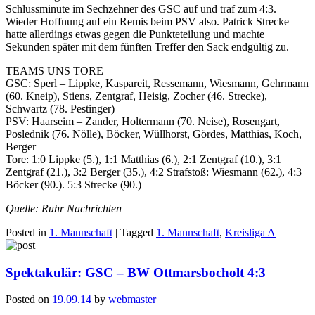
Schlussminute im Sechzehner des GSC auf und traf zum 4:3.
Wieder Hoffnung auf ein Remis beim PSV also. Patrick Strecke
hatte allerdings etwas gegen die Punkteteilung und machte
Sekunden später mit dem fünften Treffer den Sack endgültig zu.
TEAMS UNS TORE
GSC: Sperl – Lippke, Kaspareit, Ressemann, Wiesmann, Gehrmann
(60. Kneip), Stiens, Zentgraf, Heisig, Zocher (46. Strecke),
Schwartz (78. Pestinger)
PSV: Haarseim – Zander, Holtermann (70. Neise), Rosengart,
Poslednik (76. Nölle), Böcker, Wüllhorst, Gördes, Matthias, Koch,
Berger
Tore: 1:0 Lippke (5.), 1:1 Matthias (6.), 2:1 Zentgraf (10.), 3:1
Zentgraf (21.), 3:2 Berger (35.), 4:2 Strafstoß: Wiesmann (62.), 4:3
Böcker (90.). 5:3 Strecke (90.)
Quelle: Ruhr Nachrichten
Posted in
1. Mannschaft
|
Tagged
1. Mannschaft
,
Kreisliga A
Spektakulär: GSC – BW Ottmarsbocholt 4:3
Posted on
19.09.14
by
webmaster