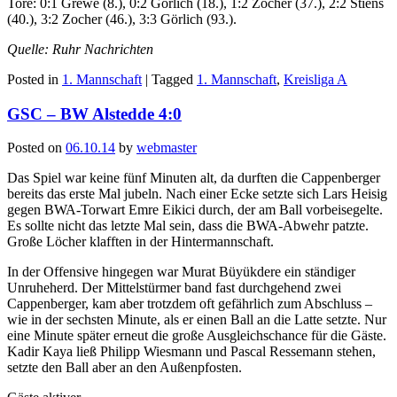
Tore: 0:1 Grewe (8.), 0:2 Görlich (18.), 1:2 Zocher (37.), 2:2 Stiens
(40.), 3:2 Zocher (46.), 3:3 Görlich (93.).
Quelle: Ruhr Nachrichten
Posted in
1. Mannschaft
|
Tagged
1. Mannschaft
,
Kreisliga A
GSC – BW Alstedde 4:0
Posted on
06.10.14
by
webmaster
Das Spiel war keine fünf Minuten alt, da durften die Cappenberger
bereits das erste Mal jubeln. Nach einer Ecke setzte sich Lars Heisig
gegen BWA-Torwart Emre Eikici durch, der am Ball vorbeisegelte.
Es sollte nicht das letzte Mal sein, dass die BWA-Abwehr patzte.
Große Löcher klafften in der Hintermannschaft.
In der Offensive hingegen war Murat Büyükdere ein ständiger
Unruheherd. Der Mittelstürmer band fast durchgehend zwei
Cappenberger, kam aber trotzdem oft gefährlich zum Abschluss –
wie in der sechsten Minute, als er einen Ball an die Latte setzte. Nur
eine Minute später erneut die große Ausgleichschance für die Gäste.
Kadir Kaya ließ Philipp Wiesmann und Pascal Ressemann stehen,
setzte den Ball aber an den Außenpfosten.