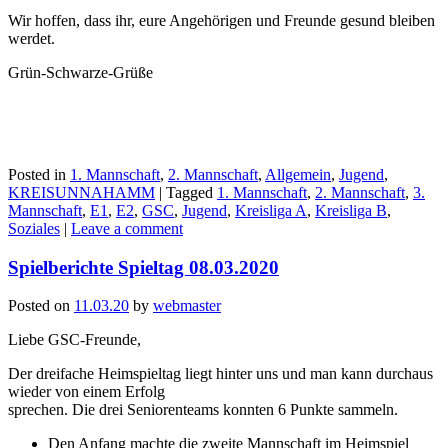
Wir hoffen, dass ihr, eure Angehörigen und Freunde gesund bleiben
werdet.
Grün-Schwarze-Grüße
Posted in
1. Mannschaft
,
2. Mannschaft
,
Allgemein
,
Jugend
,
KREISUNNAHAMM
|
Tagged
1. Mannschaft
,
2. Mannschaft
,
3.
Mannschaft
,
E1
,
E2
,
GSC
,
Jugend
,
Kreisliga A
,
Kreisliga B
,
Soziales
|
Leave a comment
Spielberichte Spieltag 08.03.2020
Posted on
11.03.20
by
webmaster
Liebe GSC-Freunde,
Der dreifache Heimspieltag liegt hinter uns und man kann durchaus
wieder von einem Erfolg
sprechen. Die drei Seniorenteams konnten 6 Punkte sammeln.
Den Anfang machte die zweite Mannschaft im Heimspiel