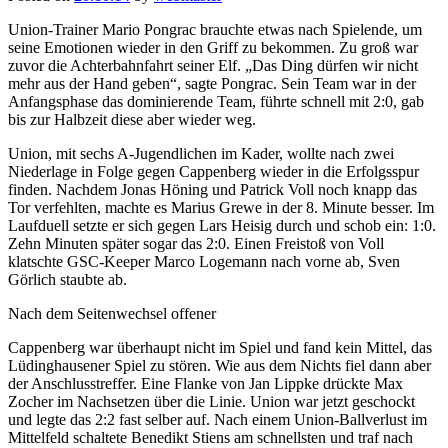
Union-Trainer Mario Pongrac brauchte etwas nach Spielende, um
seine Emotionen wieder in den Griff zu bekommen. Zu groß war
zuvor die Achterbahnfahrt seiner Elf. „Das Ding dürfen wir nicht
mehr aus der Hand geben“, sagte Pongrac. Sein Team war in der
Anfangsphase das dominierende Team, führte schnell mit 2:0, gab
bis zur Halbzeit diese aber wieder weg.
Union, mit sechs A-Jugendlichen im Kader, wollte nach zwei
Niederlage in Folge gegen Cappenberg wieder in die Erfolgsspur
finden. Nachdem Jonas Höning und Patrick Voll noch knapp das
Tor verfehlten, machte es Marius Grewe in der 8. Minute besser. Im
Laufduell setzte er sich gegen Lars Heisig durch und schob ein: 1:0.
Zehn Minuten später sogar das 2:0. Einen Freistoß von Voll
klatschte GSC-Keeper Marco Logemann nach vorne ab, Sven
Görlich staubte ab.
Nach dem Seitenwechsel offener
Cappenberg war überhaupt nicht im Spiel und fand kein Mittel, das
Lüdinghausener Spiel zu stören. Wie aus dem Nichts fiel dann aber
der Anschlusstreffer. Eine Flanke von Jan Lippke drückte Max
Zocher im Nachsetzen über die Linie. Union war jetzt geschockt
und legte das 2:2 fast selber auf. Nach einem Union-Ballverlust im
Mittelfeld schaltete Benedikt Stiens am schnellsten und traf nach