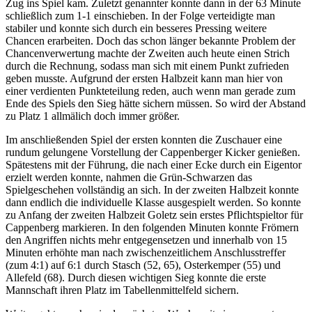
Zug ins Spiel kam. Zuletzt genannter konnte dann in der 63 Minute
schließlich zum 1-1 einschieben. In der Folge verteidigte man
stabiler und konnte sich durch ein besseres Pressing weitere
Chancen erarbeiten. Doch das schon länger bekannte Problem der
Chancenverwertung machte der Zweiten auch heute einen Strich
durch die Rechnung, sodass man sich mit einem Punkt zufrieden
geben musste. Aufgrund der ersten Halbzeit kann man hier von
einer verdienten Punkteteilung reden, auch wenn man gerade zum
Ende des Spiels den Sieg hätte sichern müssen. So wird der Abstand
zu Platz 1 allmälich doch immer größer.
Im anschließenden Spiel der ersten konnten die Zuschauer eine
rundum gelungene Vorstellung der Cappenberger Kicker genießen.
Spätestens mit der Führung, die nach einer Ecke durch ein Eigentor
erzielt werden konnte, nahmen die Grün-Schwarzen das
Spielgeschehen vollständig an sich. In der zweiten Halbzeit konnte
dann endlich die individuelle Klasse ausgespielt werden. So konnte
zu Anfang der zweiten Halbzeit Goletz sein erstes Pflichtspieltor für
Cappenberg markieren. In den folgenden Minuten konnte Frömern
den Angriffen nichts mehr entgegensetzen und innerhalb von 15
Minuten erhöhte man nach zwischenzeitlichem Anschlusstreffer
(zum 4:1) auf 6:1 durch Stasch (52, 65), Osterkemper (55) und
Allefeld (68). Durch diesen wichtigen Sieg konnte die erste
Mannschaft ihren Platz im Tabellenmittelfeld sichern.