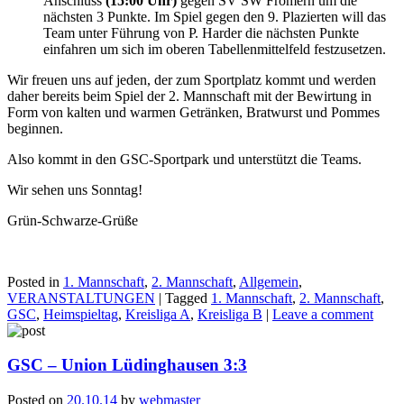
Anschluss
(15:00 Uhr)
gegen SV SW Frömern um die
nächsten 3 Punkte. Im Spiel gegen den 9. Plazierten will das
Team unter Führung von P. Harder die nächsten Punkte
einfahren um sich im oberen Tabellenmittelfeld festzusetzen.
Wir freuen uns auf jeden, der zum Sportplatz kommt und werden
daher bereits beim Spiel der 2. Mannschaft mit der Bewirtung in
Form von kalten und warmen Getränken, Bratwurst und Pommes
beginnen.
Also kommt in den GSC-Sportpark und unterstützt die Teams.
Wir sehen uns Sonntag!
Grün-Schwarze-Grüße
Posted in
1. Mannschaft
,
2. Mannschaft
,
Allgemein
,
VERANSTALTUNGEN
|
Tagged
1. Mannschaft
,
2. Mannschaft
,
GSC
,
Heimspieltag
,
Kreisliga A
,
Kreisliga B
|
Leave a comment
GSC – Union Lüdinghausen 3:3
Posted on
20.10.14
by
webmaster