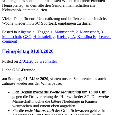
Weiter geht es schon in der nächsten Woche mit einem erneuten
Heimspieltag, an dem alle drei Seniorenmannschaften am
Kohuesholz antreten dürfen.
Vielen Dank für eure Unterstützung und hoffen euch auch nächste
Woche wieder im GSC-Sportpark empfangen zu dürfen.
Posted in
Allgemein
|
Tagged
1. Mannschaft
,
2. Mannschaft
,
3.
Mannschaft
,
GSC
,
Heimspieltag
,
Kreisliga A
,
Kreisliga B
|
Leave a
comment
Heimspieltag 01.03.2020
Posted on
27.02.20
by
webmaster
Liebe GSC-Freunde,
am Sonntag,
01. März 2020
, starten unsere Seniorenteams auch
zuhause wieder aus der Winterpause.
Den Beginn macht die
zweite Mannschaft
um
13:00 Uhr
gegen die Drittvertretung des Holzwickeder SC. Die zweite
Mannschaft möchte die bittere Niederlage in Kamen
wettmachen und erneut oben angreifen.
Für die
erste Mannschaft
der Grün-Schwarzen geht es im