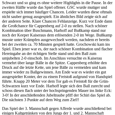
Schwarz und so ging es ohne weitere Highlights in die Pause. In der
zweiten Hälfte wurde das Spiel offener. GSC wurde mutiger und
erspielte sich immer häufiger Chancen. Leider wurden diese oftmals
nicht sauber genug ausgespielt. Ein ähnliches Bild zeigte sich auf
der anderen Seite. Klare Chancen Fehlanzeige. Kurz vor Ende dann
die Großchance für Cappenberg auf 2-0 zu stellen. Nach schöner
Kombination über Buschmann, Harhoff auf Bußkamp stand nur
noch der Keeper Kaiseraus dem erlösenden 2-0 im Wege. Bußkamp
musste unter Krämpfen ausgewechselt werden, nachdem er bereits
bei der zweiten ca. 70 Minuten gespielt hatte. Grochowski kam ins
Spiel. Eben jener war es, der nach schöner Kombination und flacher
Hereingabe an der richtigen Stelle stand und den Ball zum
umjubelten 2-0 einschob. Im Anschluss versuchte es Kaiserau
vermehrt über lange Bälle in die Spitze. Cappenberg erhöhte den
Druck auf die letzte Kette, um jene Bälle zu vermeiden und kam
immer wieder zu Ballgewinnen. Am Ende war es wieder ein gut
ausgespielter Konter, der zu einem Freistoß aufgrund von Handspiel
führte. Knapp 20 Meter vor dem Tor gab es Freistoß für die Grün-
Schwarzen kurz vor Ende. Harhoff legte sich den Ball zurecht und
schoss diesen flach unter der hochspringenden Mauer ins linke Eck:
3-0! In der anschließenden Jubeltraube pfiff der Schiri das Spiel ab.
Die nächsten 3 Punkte auf dem Weg zum Ziel!!
Das Spiel der 3. Mannschaft gegen Afferde wurde anschließend bei
einigen Kaltgetränken von den Jungs der 1. und 2. Mannschaft