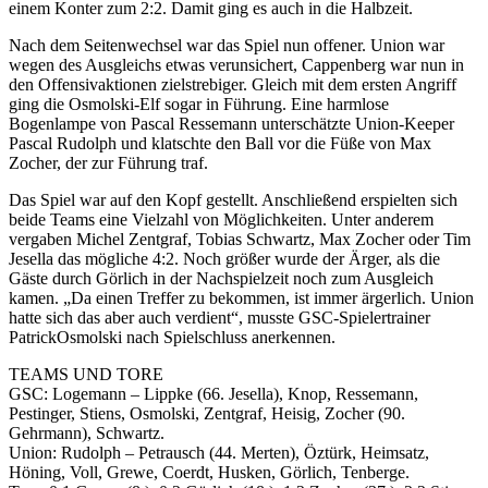
einem Konter zum 2:2. Damit ging es auch in die Halbzeit.
Nach dem Seitenwechsel war das Spiel nun offener. Union war
wegen des Ausgleichs etwas verunsichert, Cappenberg war nun in
den Offensivaktionen zielstrebiger. Gleich mit dem ersten Angriff
ging die Osmolski-Elf sogar in Führung. Eine harmlose
Bogenlampe von Pascal Ressemann unterschätzte Union-Keeper
Pascal Rudolph und klatschte den Ball vor die Füße von Max
Zocher, der zur Führung traf.
Das Spiel war auf den Kopf gestellt. Anschließend erspielten sich
beide Teams eine Vielzahl von Möglichkeiten. Unter anderem
vergaben Michel Zentgraf, Tobias Schwartz, Max Zocher oder Tim
Jesella das mögliche 4:2. Noch größer wurde der Ärger, als die
Gäste durch Görlich in der Nachspielzeit noch zum Ausgleich
kamen. „Da einen Treffer zu bekommen, ist immer ärgerlich. Union
hatte sich das aber auch verdient“, musste GSC-Spielertrainer
PatrickOsmolski nach Spielschluss anerkennen.
TEAMS UND TORE
GSC: Logemann – Lippke (66. Jesella), Knop, Ressemann,
Pestinger, Stiens, Osmolski, Zentgraf, Heisig, Zocher (90.
Gehrmann), Schwartz.
Union: Rudolph – Petrausch (44. Merten), Öztürk, Heimsatz,
Höning, Voll, Grewe, Coerdt, Husken, Görlich, Tenberge.