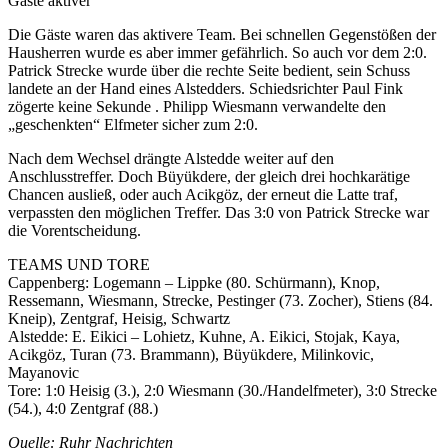
Gäste aktiver
Die Gäste waren das aktivere Team. Bei schnellen Gegenstößen der
Hausherren wurde es aber immer gefährlich. So auch vor dem 2:0.
Patrick Strecke wurde über die rechte Seite bedient, sein Schuss
landete an der Hand eines Alstedders. Schiedsrichter Paul Fink
zögerte keine Sekunde . Philipp Wiesmann verwandelte den
„geschenkten“ Elfmeter sicher zum 2:0.
Nach dem Wechsel drängte Alstedde weiter auf den
Anschlusstreffer. Doch Büyükdere, der gleich drei hochkarätige
Chancen ausließ, oder auch Acikgöz, der erneut die Latte traf,
verpassten den möglichen Treffer. Das 3:0 von Patrick Strecke war
die Vorentscheidung.
TEAMS UND TORE
Cappenberg: Logemann – Lippke (80. Schürmann), Knop,
Ressemann, Wiesmann, Strecke, Pestinger (73. Zocher), Stiens (84.
Kneip), Zentgraf, Heisig, Schwartz
Alstedde: E. Eikici – Lohietz, Kuhne, A. Eikici, Stojak, Kaya,
Acikgöz, Turan (73. Brammann), Büyükdere, Milinkovic,
Mayanovic
Tore: 1:0 Heisig (3.), 2:0 Wiesmann (30./Handelfmeter), 3:0 Strecke
(54.), 4:0 Zentgraf (88.)
Quelle: Ruhr Nachrichten