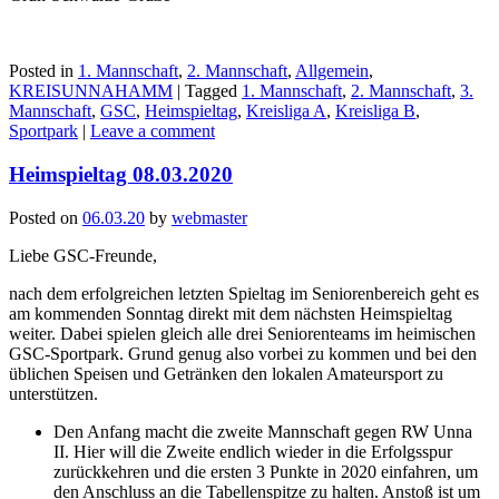
Posted in
1. Mannschaft
,
2. Mannschaft
,
Allgemein
,
KREISUNNAHAMM
|
Tagged
1. Mannschaft
,
2. Mannschaft
,
3.
Mannschaft
,
GSC
,
Heimspieltag
,
Kreisliga A
,
Kreisliga B
,
Sportpark
|
Leave a comment
Heimspieltag 08.03.2020
Posted on
06.03.20
by
webmaster
Liebe GSC-Freunde,
nach dem erfolgreichen letzten Spieltag im Seniorenbereich geht es
am kommenden Sonntag direkt mit dem nächsten Heimspieltag
weiter. Dabei spielen gleich alle drei Seniorenteams im heimischen
GSC-Sportpark. Grund genug also vorbei zu kommen und bei den
üblichen Speisen und Getränken den lokalen Amateursport zu
unterstützen.
Den Anfang macht die zweite Mannschaft gegen RW Unna
II. Hier will die Zweite endlich wieder in die Erfolgsspur
zurückkehren und die ersten 3 Punkte in 2020 einfahren, um
den Anschluss an die Tabellenspitze zu halten. Anstoß ist um