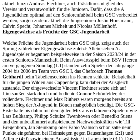
aktuell hinzu Andreas Flechtner, auch Präsidiumsmitglied des
Vereins und verantwortlich für die Junioren. Dafür, dass die A-
Jugendlichen optimal auf den Seniorenfußball beim GSC vorbereitet
werden, sorgen zudem aktuell die Jungsenioren Justin Horstmann,
Calvin Specht, Johannes Michelt und Nicolas Möllenhoff.
Eigengewächse als Früchte der GSC-Jugendarbeit
Welche Früchte die Jugendarbeit beim GSC trägt, zeigt auch der
Sprung zahlreicher Eigengewächse zuletzt: Allein sieben A-
Jugendspieler begannen beispielsweise in der Saison 2023/24 in der
ersten Senioren-Mannschaft. Beim Auswärtsspiel beim BSV Heeren
am vergangenen Sonntag (1:1) standen zehn Spieler der Jahrgänge
2004 bis 2006 im Team von GSC I, das Chefcoach
Thomas
Gebhardt
beim Tabellensechsten ins Rennen schickte. Beispielhaft
für die jungen Wilden aus Cappenberg kam dabei der Ausgleich
zustande. Der eingewechselte Vincent Flechtner setzte sich auf
Linksaußen stark durch und bediente Connor Schönfelder, der
vollendete. Flechtner und Max Rüthers waren morgens bereits am
hohen Sieg der A-Jugend in Bönen maßgeblich beteiligt. Die GSC-
Erste hatte bis dahin mit dem guten Mix aus erfahrenen Spielern wie
Lars Bußkamp, Philipp Schulze Twenhöven oder Benedikt Stiens
und den unbekümmert aufspielenden Nachwuchskräften wie Till
Bregenhorn, Jan Steinkamp oder Fabio Walnsch schon satte neun
Punkte eingefahren bei Heimsiegen gegen Bausenhagen (2:1) und
Afferde (4:0) sowie einem Auswärtssieg in Langschede (3:1). Das