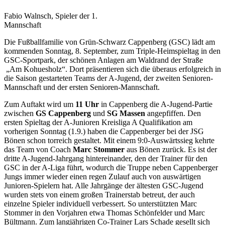
Fabio Walnsch, Spieler der 1.
Mannschaft
Die Fußballfamilie von Grün-Schwarz Cappenberg (GSC) lädt am
kommenden Sonntag, 8. September, zum Triple-Heimspieltag in den
GSC-Sportpark, der schönen Anlagen am Waldrand der Straße
„Am Kohuesholz“. Dort präsentieren sich die überaus erfolgreich in
die Saison gestarteten Teams der A-Jugend, der zweiten Senioren-
Mannschaft und der ersten Senioren-Mannschaft.
Zum Auftakt wird um
11 Uhr
in Cappenberg die A-Jugend-Partie
zwischen
GS Cappenberg
und
SG Massen
angepfiffen. Den
ersten Spieltag der A-Junioren Kreisliga A Qualifikation am
vorherigen Sonntag (1.9.) haben die Cappenberger bei der JSG
Bönen schon torreich gestaltet. Mit einem 9:0-Auswärtssieg kehrte
das Team von Coach
Marc Stommer
aus Bönen zurück. Es ist der
dritte A-Jugend-Jahrgang hintereinander, den der Trainer für den
GSC in der A-Liga führt, wodurch die Truppe neben Cappenberger
Jungs immer wieder einen regen Zulauf auch von auswärtigen
Junioren-Spielern hat. Alle Jahrgänge der ältesten GSC-Jugend
wurden stets von einem großen Trainerstab betreut, der auch
einzelne Spieler individuell verbessert. So unterstützten Marc
Stommer in den Vorjahren etwa Thomas Schönfelder und Marc
Bültmann. Zum langjährigen Co-Trainer Lars Schade gesellt sich