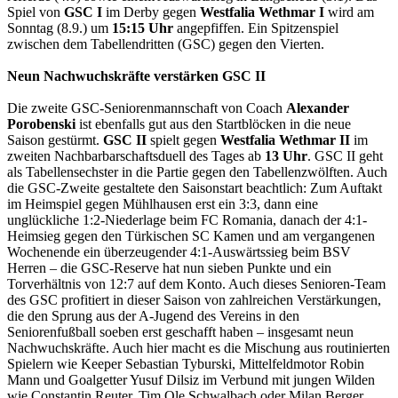
Spiel von
GSC I
im Derby gegen
Westfalia Wethmar I
wird am
Sonntag (8.9.) um
15:15 Uhr
angepfiffen. Ein Spitzenspiel
zwischen dem Tabellendritten (GSC) gegen den Vierten.
Neun Nachwuchskräfte verstärken GSC II
Die zweite GSC-Seniorenmannschaft von Coach
Alexander
Porobenski
ist ebenfalls gut aus den Startblöcken in die neue
Saison gestürmt.
GSC II
spielt gegen
Westfalia Wethmar II
im
zweiten Nachbarbarschaftsduell des Tages ab
13 Uhr
. GSC II geht
als Tabellensechster in die Partie gegen den Tabellenzwölften. Auch
die GSC-Zweite gestaltete den Saisonstart beachtlich: Zum Auftakt
im Heimspiel gegen Mühlhausen erst ein 3:3, dann eine
unglückliche 1:2-Niederlage beim FC Romania, danach der 4:1-
Heimsieg gegen den Türkischen SC Kamen und am vergangenen
Wochenende ein überzeugender 4:1-Auswärtssieg beim BSV
Herren – die GSC-Reserve hat nun sieben Punkte und ein
Torverhältnis von 12:7 auf dem Konto. Auch dieses Senioren-Team
des GSC profitiert in dieser Saison von zahlreichen Verstärkungen,
die den Sprung aus der A-Jugend des Vereins in den
Seniorenfußball soeben erst geschafft haben – insgesamt neun
Nachwuchskräfte. Auch hier macht es die Mischung aus routinierten
Spielern wie Keeper Sebastian Tyburski, Mittelfeldmotor Robin
Mann und Goalgetter Yusuf Dilsiz im Verbund mit jungen Wilden
wie Constantin Reuter, Tim Ole Schwalbach oder Milan Berger.