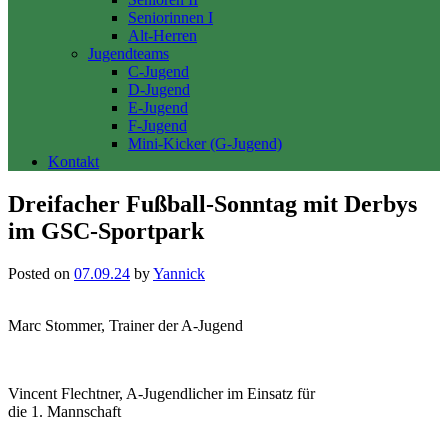
Seniorinnen I
Alt-Herren
Jugendteams
C-Jugend
D-Jugend
E-Jugend
F-Jugend
Mini-Kicker (G-Jugend)
Kontakt
Dreifacher Fußball-Sonntag mit Derbys
im GSC-Sportpark
Posted on
07.09.24
by
Yannick
Marc Stommer, Trainer der A-Jugend
Vincent Flechtner, A-Jugendlicher im Einsatz für
die 1. Mannschaft